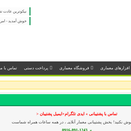
نیکوترین عادت ت
خوش آمدید - امروز : جمعه
افزارهای معماری
فروشگاه معماری
پرداخت دستی
تماس با مـــ
تماس با پشتیبانی » ایدی تلگرام+ایمیل پشتیبان <
ش نکنید! بخش پشتیبانی معمار آنلاینـ ، در همه ساعات همراه شماست
» 0916-891-1243