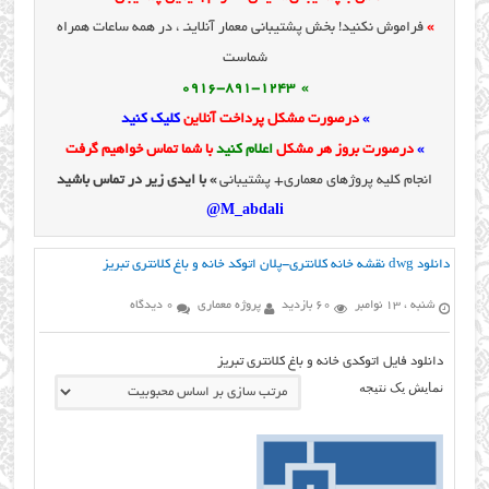
»
فراموش نکنید! بخش پشتیبانی معمار آنلاینـ ، در همه ساعات همراه
شماست
» 0916-891-1243
»
درصورت مشکل پرداخت آنلاین
کلیک کنید
»
درصورت بروز هر مشکل
اعلام کنید
با شما تماس خواهیم گرفت
انجام کلیه پروژهای معماری+ پشتیبانی
» با ایدی زیر در تماس باشید
M_abdali@
دانلود dwg نقشه خانه کلانتری-پلان اتوکد خانه و باغ کلانتری تبریز
شنبه ، 13 نوامبر
60 بازدید
پروژه معماری
0 دیدگاه
دانلود فایل اتوکدی خانه و باغ کلانتری تبریز
نمایش یک نتیجه