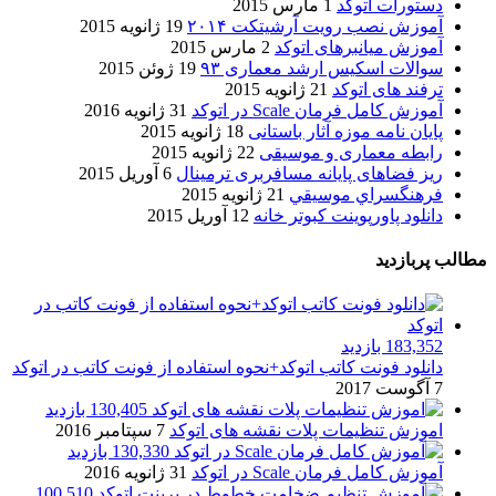
دستورات اتوکد
1 مارس 2015
آموزش نصب رویت آرشیتکت ۲۰۱۴
19 ژانویه 2015
آموزش میانبرهای اتوکد
2 مارس 2015
سوالات اسکیس ارشد معماری ۹۳
19 ژوئن 2015
ترفند های اتوکد
21 ژانویه 2015
آموزش کامل فرمان Scale در اتوکد
31 ژانویه 2016
پایان نامه موزه آثار باستانی
18 ژانویه 2015
رابطه معماری و موسیقی
22 ژانویه 2015
ریز فضاهای پایانه مسافربری ترمینال
6 آوریل 2015
فرهنگسراي موسيقي
21 ژانویه 2015
دانلود پاورپوینت کبوتر خانه
12 آوریل 2015
مطالب پربازدید
183,352 بازدید
دانلود فونت کاتب اتوکد+نحوه استفاده از فونت کاتب در اتوکد
7 آگوست 2017
130,405 بازدید
اموزش تنظیمات پلات نقشه های اتوکد
7 سپتامبر 2016
130,330 بازدید
آموزش کامل فرمان Scale در اتوکد
31 ژانویه 2016
100,510