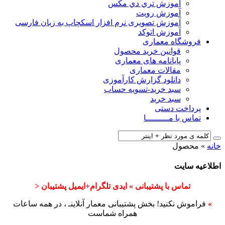
آﻣﻮزش ﺗﺮي دي ﻣﮑﺲ
آموزش رویت
آموزش تصویری نرم افزار اسکچاپ به زبان فارسی
آموزش اتوکد
فروشگاه معماری
قوانین خرید محصول
پایانامه های معماری
مقالات معماری
دانلود گزارش کارآموزی
سبد خرید-تسویه حساب
سبد خرید
پرداخت دستی
تماس با مـــــــــا
خانه
»
محصول
اطلاعیه سایت
تماس با پشتیبانی » ایدی تلگرام+ایمیل پشتیبان <
»
فراموش نکنید! بخش پشتیبانی معمار آنلاینـ ، در همه ساعات
همراه شماست