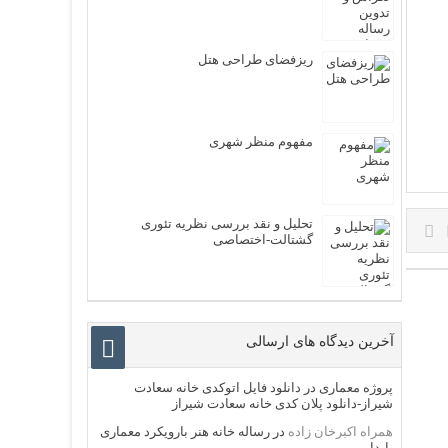
ریزفضای طراحی هتل
مفهوم منظر شهری
تحلیل و نقد بررسی نظریه تئوری
گشتالت-اختصاصی
آخرین دیدگاه های ارسالی
پروژه معماری
در
دانلود فایل اتوکدی خانه سعادت
شیراز-دانلود پلان کدی خانه سعادت شیراز
همراه اکبرخان زاده
در
رساله خانه هنر بارویکرد معماری
پایدار