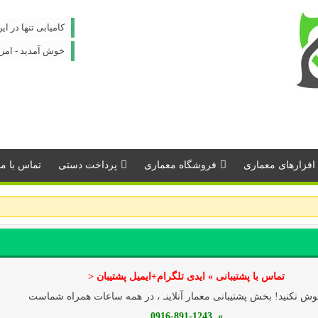
کامیابی تنها در 
خوش آمدید - امروز : جمعه
افزارهای معماری
فروشگاه معماری
پرداخت دستی
تماس با مـــ
تماس با پشتیبانی » ایدی تلگرام+ایمیل پشتیبان <
ش نکنید! بخش پشتیبانی معمار آنلاینـ ، در همه ساعات همراه شماست
» 0916-891-1243