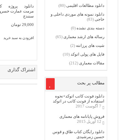
دانلود مطالعات اقلیمی
(80)
دانلود پروژه کا
مرمت عمارت خسروآ
دانلود نمونه های موردی داخلی و
سنندج
خاجی
(83)
29,000
تومان
دسته بندی نشده
(0)
رساله های ارشد معماری
(65)
افزودن به سبد خرید
شیت های پرزانته
(2)
فایل های پولی اتوکد
(10)
مقالات معماری
(212)
اشتراک گذاری
مطالب پر بحث
دانلود فونت کاتب اتوکد+نحوه
استفاده از فونت کاتب در اتوکد
7 آگوست 2017
فروش پایانامه های معماری
12 آوریل 2015
دانلود رایگان کتاب طاق و قوس
حسین زمرشیدی