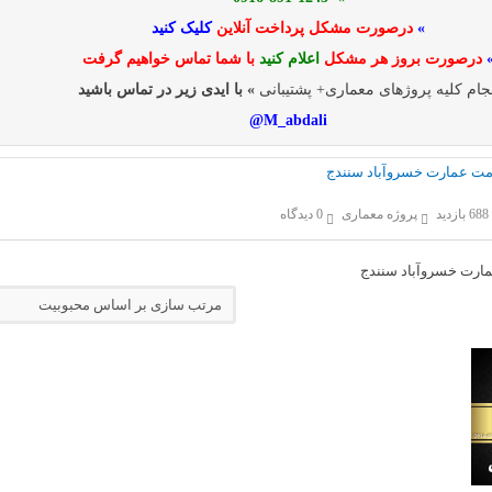
»
درصورت مشکل پرداخت آنلاین
کلیک کنید
درصورت بروز هر مشکل
اعلام کنید
با شما تماس خواهیم گرفت
جام کلیه پروژهای معماری+ پشتیبانی
» با ایدی زیر در تماس باشید
M_abdali@
رمت عمارت خسروآباد سنندج
688 بازدید
پروژه معماری
0 دیدگاه
ارت خسروآباد سنندج