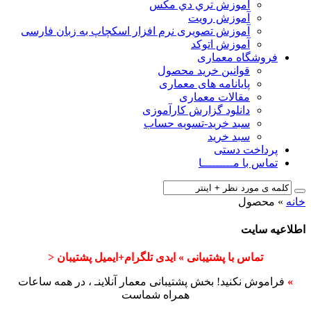
آﻣﻮزش ﺗﺮي دي ﻣﮑﺲ
آموزش رویت
آموزش تصویری نرم افزار اسکچاپ به زبان فارسی
آموزش اتوکد
فروشگاه معماری
قوانین خرید محصول
پایانامه های معماری
مقالات معماری
دانلود گزارش کارآموزی
سبد خرید-تسویه حساب
سبد خرید
پرداخت دستی
تماس با مـــــــــا
خانه
»
محصول
اطلاعیه سایت
تماس با پشتیبانی » ایدی تلگرام+ایمیل پشتیبان <
»
فراموش نکنید! بخش پشتیبانی معمار آنلاینـ ، در همه ساعات
همراه شماست