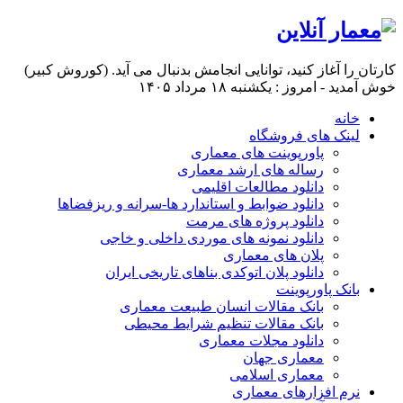
کارتان را آغاز کنید، توانایی انجامش بدنبال می آید. (کوروش کبیر)
خوش آمدید - امروز : یکشنبه ۱۸ مرداد ۱۴۰۵
خانه
لینک های فروشگاه
پاورپوینت های معماری
رساله های ارشد معماری
دانلود مطالعات اقلیمی
دانلود ضوابط و استاندارد ها-سرانه و ریزفضاها
دانلود پروژه های مرمت
دانلود نمونه های موردی داخلی و خاجی
پلان های معماری
دانلود پلان اتوکدی بناهای تاریخی ایران
بانک پاورپوینت
بانک مقالات انسان طبیعت معماری
بانک مقالات تنظیم شرایط محیطی
دانلود مجلات معماری
معماری جهان
معماری اسلامی
نرم افزارهای معماری