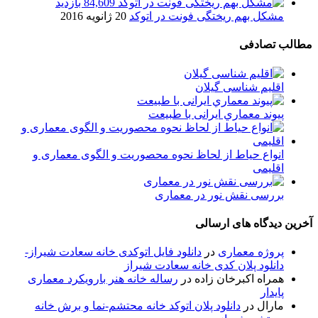
84,609 بازدید
مشکل بهم ریختگی فونت در اتوکد
20 ژانویه 2016
مطالب تصادفی
اقلیم شناسی گیلان
پيوند معماري ایرانی با طبيعت
انواع حیاط از لحاظ نحوه محصوریت و الگوی معماری و
اقلیمی
بررسی نقش نور در معماری
آخرین دیدگاه های ارسالی
پروژه معماری
در
دانلود فایل اتوکدی خانه سعادت شیراز-
دانلود پلان کدی خانه سعادت شیراز
همراه اکبرخان زاده
در
رساله خانه هنر بارویکرد معماری
پایدار
مارال
در
دانلود پلان اتوکد خانه محتشم-نما و برش خانه