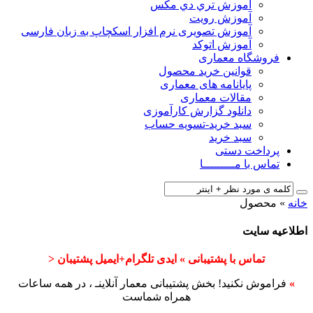
آﻣﻮزش ﺗﺮي دي ﻣﮑﺲ
آموزش رویت
آموزش تصویری نرم افزار اسکچاپ به زبان فارسی
آموزش اتوکد
فروشگاه معماری
قوانین خرید محصول
پایانامه های معماری
مقالات معماری
دانلود گزارش کارآموزی
سبد خرید-تسویه حساب
سبد خرید
پرداخت دستی
تماس با مـــــــــا
خانه
»
محصول
اطلاعیه سایت
تماس با پشتیبانی » ایدی تلگرام+ایمیل پشتیبان <
»
فراموش نکنید! بخش پشتیبانی معمار آنلاینـ ، در همه ساعات
همراه شماست