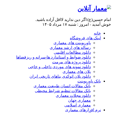
امام حسين(ع):اگر دين نداريد لااقل آزاده باشيد.
خوش آمدید - امروز : شنبه ۱۷ مرداد ۱۴۰۵
خانه
لینک های فروشگاه
پاورپوینت های معماری
رساله های ارشد معماری
دانلود مطالعات اقلیمی
دانلود ضوابط و استاندارد ها-سرانه و ریزفضاها
دانلود پروژه های مرمت
دانلود نمونه های موردی داخلی و خاجی
پلان های معماری
دانلود پلان اتوکدی بناهای تاریخی ایران
بانک پاورپوینت
بانک مقالات انسان طبیعت معماری
بانک مقالات تنظیم شرایط محیطی
دانلود مجلات معماری
معماری جهان
معماری اسلامی
نرم افزارهای معماری