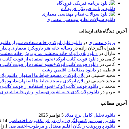
دانلود برنامه فیزیکی فرودگاه
دانلود سوالات نظام مهندسی معماری
آخرین دیدگاه های ارسالی
پروژه معماری
در
دانلود فایل اتوکدی خانه سعادت شیراز-دانلو
همراه اکبرخان زاده
در
رساله خانه هنر بارویکرد معماری پایدار
مارال
در
دانلود پلان اتوکد خانه محتشم-نما و برش خانه محتشم
کامی
در
دانلود فونت کاتب اتوکد+نحوه استفاده از فونت کاتب در
کامی
در
دانلود فونت کاتب اتوکد+نحوه استفاده از فونت کاتب در
فاطمه
در
دانلود مطالعات اقليمي رشت
مجید حسینی
در
پلان اتوکدی مسجد خیاط ها اصفهان-دانلود پل
مجید حسینی
در
پلان اتوکدی مسجد خیاط ها اصفهان-دانلود پل
محمد
در
دانلود فونت کاتب اتوکد+نحوه استفاده از فونت کاتب د
مریم
در
دانلود پلان کدی خانه اشیدری-نما و برش خانه اشیدری
آخرین مطالب
دانلود تحلیل کامل برج میلاد
5 نوامبر 2025
نقد بررسی سرکنسولگری ایران در فرانکفورت-اختصاصی
14 فوریه 2020
دانلود پاورپوینت رایگان اقلیم معتدل و مرطوب-اختصاصی
1 ژانویه 2020