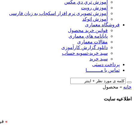
آﻣﻮزش ﺗﺮي دي ﻣﮑﺲ
آموزش رویت
آموزش تصویری نرم افزار اسکچاپ به زبان فارسی
آموزش اتوکد
فروشگاه معماری
قوانین خرید محصول
پایانامه های معماری
مقالات معماری
دانلود گزارش کارآموزی
سبد خرید-تسویه حساب
سبد خرید
پرداخت دستی
تماس با مـــــــــا
خانه
»
محصول
اطلاعیه سایت
»
فر