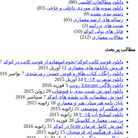
دانلود مطالعات اقلیمی
(80)
دانلود نمونه های موردی داخلی و خاجی
(83)
دسته بندی نشده
(0)
رساله های ارشد معماری
(65)
شیت های پرزانته
(2)
فایل های پولی اتوکد
(10)
مقالات معماری
(212)
مطالب پر بحث
دانلود فونت کاتب اتوکد+نحوه استفاده از فونت کاتب در اتوکد
7 آگوست 017
فروش پایانامه های معماری
12 آوریل 2015
دانلود رایگان کتاب طاق و قوس حسین زمرشیدی
7 نوامبر 2016
دانلود نویفرت ۲۰۱۴
14 آوریل 2015
دانلود پلاگین Enscape رویت
5 فوریه 2016
دانلود آموزش شیت بندی با فتوشاپ
29 ژوئن 2015
اموزش تنظیمات پلات نقشه های اتوکد
7 سپتامبر 2016
پایان نامه هنرستان هنر و معماري
18 ژانویه 2015
فرهنگسراي موسيقي
21 ژانویه 2015
دانلود اسکیچ آپ ۲۰۱۵
18 ژانویه 2015
بررسی معماری کلاسیک
28 فوریه 2015
آموزش کامل فرمان Scale در اتوکد
31 ژانویه 2016
تحلیل فرهنگسرای فرشچیان
15 ژانویه 2015
مشکل بهم ریختگی فونت در اتوکد
20 ژانویه 2016