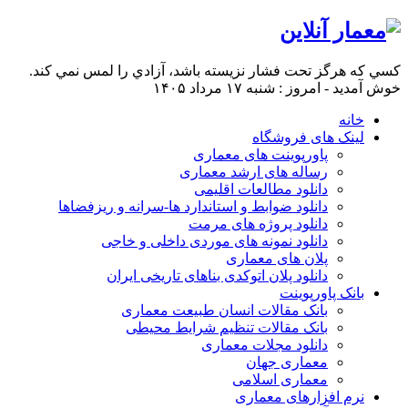
كسي كه هرگز تحت فشار نزيسته باشد، آزادي را لمس نمي كند.
خوش آمدید - امروز : شنبه ۱۷ مرداد ۱۴۰۵
خانه
لینک های فروشگاه
پاورپوینت های معماری
رساله های ارشد معماری
دانلود مطالعات اقلیمی
دانلود ضوابط و استاندارد ها-سرانه و ریزفضاها
دانلود پروژه های مرمت
دانلود نمونه های موردی داخلی و خاجی
پلان های معماری
دانلود پلان اتوکدی بناهای تاریخی ایران
بانک پاورپوینت
بانک مقالات انسان طبیعت معماری
بانک مقالات تنظیم شرایط محیطی
دانلود مجلات معماری
معماری جهان
معماری اسلامی
نرم افزارهای معماری