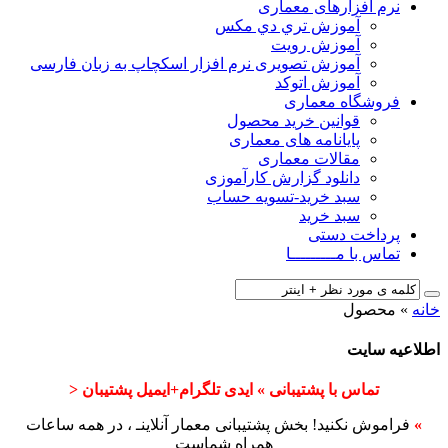
نرم افزارهای معماری
آﻣﻮزش ﺗﺮي دي ﻣﮑﺲ
آموزش رویت
آموزش تصویری نرم افزار اسکچاپ به زبان فارسی
آموزش اتوکد
فروشگاه معماری
قوانین خرید محصول
پایانامه های معماری
مقالات معماری
دانلود گزارش کارآموزی
سبد خرید-تسویه حساب
سبد خرید
پرداخت دستی
تماس با مـــــــــا
خانه
»
محصول
اطلاعیه سایت
تماس با پشتیبانی » ایدی تلگرام+ایمیل پشتیبان <
»
فراموش نکنید! بخش پشتیبانی معمار آنلاینـ ، در همه ساعات
همراه شماست