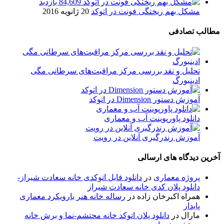
84,609 بازدید
مشکل بهم ریختگی فونت در اتوکد
20 ژانویه 2016
مطالب تصادفی
تحلیل و نقد بررسی مرکز مراقبت‌های سرطانی مگی
ادینبورگ
آموزش دستور Dimension در اتوکد
دانلود پاورپوینت آب و معماری
آموزش رندرگیری آنلاین در رویت
آخرین دیدگاه های ارسالی
پروژه معماری
در
دانلود فایل اتوکدی خانه سعادت شیراز-
دانلود پلان کدی خانه سعادت شیراز
همراه اکبرخان زاده
در
رساله خانه هنر بارویکرد معماری
پایدار
مارال
در
دانلود پلان اتوکد خانه محتشم-نما و برش خانه