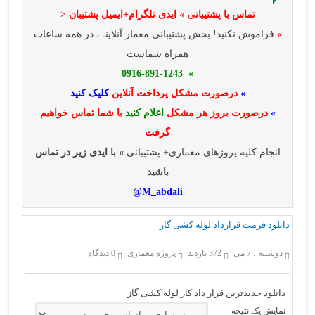
تماس با پشتیبانی » ایدی تلگرام+ایمیل پشتیبان <
»
فراموش نکنید! بخش پشتیبانی معمار آنلاینـ ، در همه ساعات
همراه شماست
» 0916-891-1243
»
درصورت مشکل پرداخت آنلاین
کلیک کنید
»
درصورت بروز هر مشکل
اعلام کنید
با شما تماس خواهیم
گرفت
انجام کلیه پروژهای معماری+ پشتیبانی
» با ایدی زیر در تماس
باشید
M_abdali@
دانلود فرمت قرارداد لوله کشی گاز
دوشنبه ، 7 می
372 بازدید
پروژه معماری
0 دیدگاه
دانلود جدیدترین قرار داد کار لوله کشی گاز
نمایش یک نتیجه