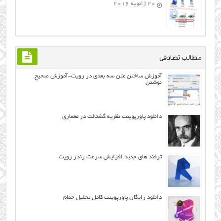
20 ژانویه 2016
مطالب تصادفی
آموزش ساختن ﻣﺘﻦ ﺳﻪ ﺑﻌﺪﻱ در رویت-آموزش صحیح
نوشتن
دانلود پاورپوینت نظریه گشتالت در معماری
ترفند های جدید افزایش سرعت رندر رویت
دانلود رایگان پاورپوینت کامل تحلیل حمام