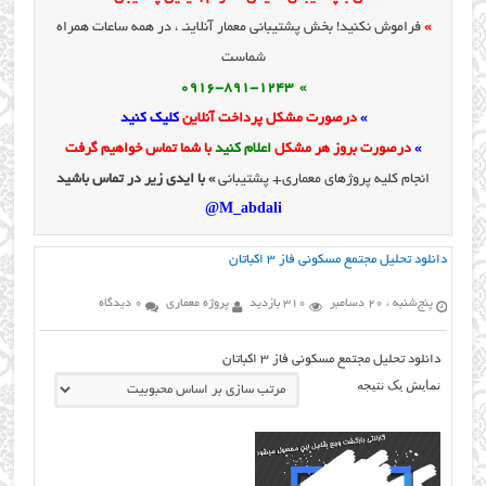
»
فراموش نکنید! بخش پشتیبانی معمار آنلاینـ ، در همه ساعات همراه
شماست
» 0916-891-1243
»
درصورت مشکل پرداخت آنلاین
کلیک کنید
»
درصورت بروز هر مشکل
اعلام کنید
با شما تماس خواهیم گرفت
انجام کلیه پروژهای معماری+ پشتیبانی
» با ایدی زیر در تماس باشید
M_abdali@
دانلود تحلیل مجتمع مسکونی فاز ۳ اکباتان
پنج‌شنبه ، 20 دسامبر
310 بازدید
پروژه معماری
0 دیدگاه
دانلود تحلیل مجتمع مسکونی فاز 3 اکباتان
نمایش یک نتیجه