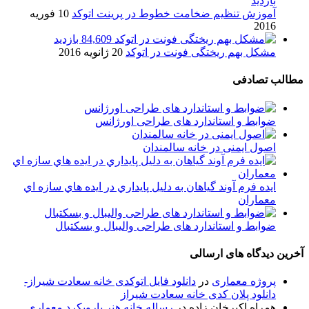
بازدید
آموزش تنظیم ضخامت خطوط در پرینت اتوکد
10 فوریه
2016
84,609 بازدید
مشکل بهم ریختگی فونت در اتوکد
20 ژانویه 2016
مطالب تصادفی
ضوابط و استاندارد های طراحی اورژانس
اصول ایمنی در خانه سالمندان
ایده فرم آوند گياهان به دليل پايداري در ايده هاي سازه اي
معماران
ضوابط و استاندارد های طراحی والیبال و بسکتبال
آخرین دیدگاه های ارسالی
پروژه معماری
در
دانلود فایل اتوکدی خانه سعادت شیراز-
دانلود پلان کدی خانه سعادت شیراز
همراه اکبرخان زاده
در
رساله خانه هنر بارویکرد معماری