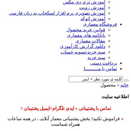
آﻣﻮزش ﺗﺮي دي ﻣﮑﺲ
آموزش رویت
آموزش تصویری نرم افزار اسکچاپ به زبان فارسی
آموزش اتوکد
فروشگاه معماری
قوانین خرید محصول
پایانامه های معماری
مقالات معماری
دانلود گزارش کارآموزی
سبد خرید-تسویه حساب
سبد خرید
پرداخت دستی
تماس با مـــــــــا
خانه
»
محصول
اطلاعیه سایت
تماس با پشتیبانی » ایدی تلگرام+ایمیل پشتیبان <
»
فراموش نکنید! بخش پشتیبانی معمار آنلاینـ ، در همه ساعات
همراه شماست