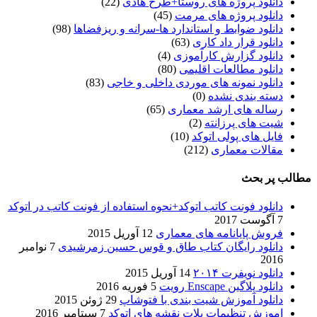
دانلود پروژه های روستا+طرح هادی
(22)
دانلود پروژه های مرمت
(45)
دانلود ضوابط و استاندارد ها-سرانه و ریزفضاها
(98)
دانلود قرار داد کاری
(63)
دانلود گزارش کارآموزی
(4)
دانلود مطالعات اقلیمی
(80)
دانلود نمونه های موردی داخلی و خاجی
(83)
دسته بندی نشده
(0)
رساله های ارشد معماری
(65)
شیت های پرزانته
(2)
فایل های پولی اتوکد
(10)
مقالات معماری
(212)
مطالب پر بحث
دانلود فونت کاتب اتوکد+نحوه استفاده از فونت کاتب در اتوکد
7 آگوست 2017
فروش پایانامه های معماری
12 آوریل 2015
دانلود رایگان کتاب طاق و قوس حسین زمرشیدی
7 نوامبر
2016
دانلود نویفرت ۲۰۱۴
14 آوریل 2015
دانلود پلاگین Enscape رویت
5 فوریه 2016
دانلود آموزش شیت بندی با فتوشاپ
29 ژوئن 2015
اموزش تنظیمات پلات نقشه های اتوکد
7 سپتامبر 2016