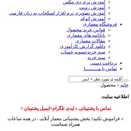
آﻣﻮزش ﺗﺮي دي ﻣﮑﺲ
آموزش رویت
آموزش تصویری نرم افزار اسکچاپ به زبان فارسی
آموزش اتوکد
فروشگاه معماری
قوانین خرید محصول
پایانامه های معماری
مقالات معماری
دانلود گزارش کارآموزی
سبد خرید-تسویه حساب
سبد خرید
پرداخت دستی
تماس با مـــــــــا
خانه
»
محصول
اطلاعیه سایت
تماس با پشتیبانی » ایدی تلگرام+ایمیل پشتیبان <
»
فراموش نکنید! بخش پشتیبانی معمار آنلاینـ ، در همه ساعات
همراه شماست