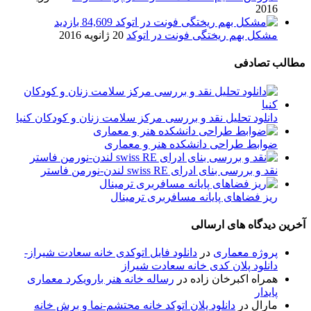
2016
84,609 بازدید
مشکل بهم ریختگی فونت در اتوکد
20 ژانویه 2016
مطالب تصادفی
دانلود تحلیل نقد و بررسی مرکز سلامت زنان و کودکان کنیا
ضوابط طراحی دانشکده هنر و معماری
نقد و بررسی بنای ادرای swiss RE لندن-نورمن فاستر
ریز فضاهای پایانه مسافربری ترمینال
آخرین دیدگاه های ارسالی
پروژه معماری
در
دانلود فایل اتوکدی خانه سعادت شیراز-
دانلود پلان کدی خانه سعادت شیراز
همراه اکبرخان زاده
در
رساله خانه هنر بارویکرد معماری
پایدار
مارال
در
دانلود پلان اتوکد خانه محتشم-نما و برش خانه