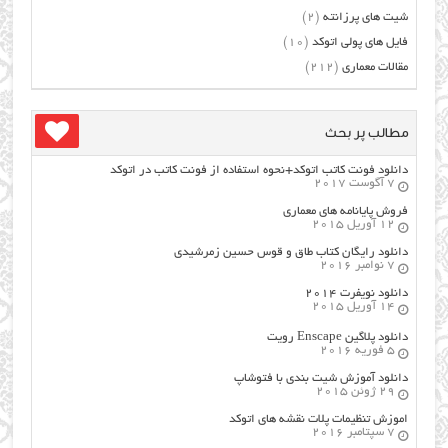
شیت های پرزانته
(2)
فایل های پولی اتوکد
(10)
مقالات معماری
(212)
مطالب پر بحث
دانلود فونت کاتب اتوکد+نحوه استفاده از فونت کاتب در اتوکد
7 آگوست 2017
فروش پایانامه های معماری
12 آوریل 2015
دانلود رایگان کتاب طاق و قوس حسین زمرشیدی
7 نوامبر 2016
دانلود نویفرت ۲۰۱۴
14 آوریل 2015
دانلود پلاگین Enscape رویت
5 فوریه 2016
دانلود آموزش شیت بندی با فتوشاپ
29 ژوئن 2015
اموزش تنظیمات پلات نقشه های اتوکد
7 سپتامبر 2016