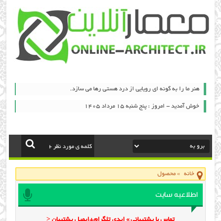
هنر ما را به گونه اي رويايي از درد هستي رها مي سازد.
خوش آمدید - امروز : پنج شنبه ۱۵ مرداد ۱۴۰۵
خانه
»
محصول
اطلاعیه سایت
تماس با پشتیبانی » ایدی تلگرام+ایمیل پشتیبان <