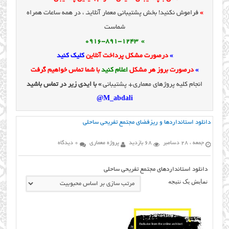
»
فراموش نکنید! بخش پشتیبانی معمار آنلاینـ ، در همه ساعات همراه
شماست
» 0916-891-1243
»
درصورت مشکل پرداخت آنلاین
کلیک کنید
»
درصورت بروز هر مشکل
اعلام کنید
با شما تماس خواهیم گرفت
انجام کلیه پروژهای معماری+ پشتیبانی
» با ایدی زیر در تماس باشید
M_abdali@
دانلود استانداردها و ریزفضای مجتمع تفریحی ساحلی
جمعه ، 28 دسامبر
68 بازدید
پروژه معماری
0 دیدگاه
دانلود استانداردهای مجتمع تفریحی ساحلی
نمایش یک نتیجه