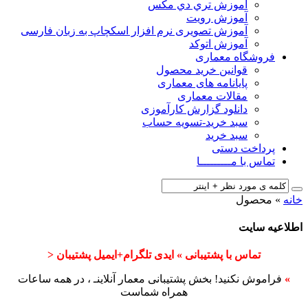
آﻣﻮزش ﺗﺮي دي ﻣﮑﺲ
آموزش رویت
آموزش تصویری نرم افزار اسکچاپ به زبان فارسی
آموزش اتوکد
فروشگاه معماری
قوانین خرید محصول
پایانامه های معماری
مقالات معماری
دانلود گزارش کارآموزی
سبد خرید-تسویه حساب
سبد خرید
پرداخت دستی
تماس با مـــــــــا
خانه
»
محصول
اطلاعیه سایت
تماس با پشتیبانی » ایدی تلگرام+ایمیل پشتیبان <
»
فراموش نکنید! بخش پشتیبانی معمار آنلاینـ ، در همه ساعات
همراه شماست