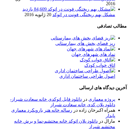
2016
84,609 بازدید
مشکل بهم ریختگی فونت در اتوکد
20 ژانویه 2016
مطالب تصادفی
ریز فضای بخش های بیمارستانی
نماد های شهرهای جهان
اتاق خواب کودک
اصول طراحی ساختمان اداری
آخرین دیدگاه های ارسالی
پروژه معماری
در
دانلود فایل اتوکدی خانه سعادت شیراز-
دانلود پلان کدی خانه سعادت شیراز
همراه اکبرخان زاده
در
رساله خانه هنر بارویکرد معماری
پایدار
مارال
در
دانلود پلان اتوکد خانه محتشم-نما و برش خانه
محتشم شیراز