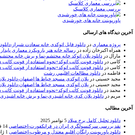
بررسی معماری کلاسیک
پاورپوینت خانه های خورشیدی
آخرین دیدگاه های ارسالی
پروژه معماری
در
دانلود فایل اتوکدی خانه سعادت شیراز-دانلو
همراه اکبرخان زاده
در
رساله خانه هنر بارویکرد معماری پایدار
مارال
در
دانلود پلان اتوکد خانه محتشم-نما و برش خانه محتشم
کامی
در
دانلود فونت کاتب اتوکد+نحوه استفاده از فونت کاتب در
کامی
در
دانلود فونت کاتب اتوکد+نحوه استفاده از فونت کاتب در
فاطمه
در
دانلود مطالعات اقليمي رشت
مجید حسینی
در
پلان اتوکدی مسجد خیاط ها اصفهان-دانلود پل
مجید حسینی
در
پلان اتوکدی مسجد خیاط ها اصفهان-دانلود پل
محمد
در
دانلود فونت کاتب اتوکد+نحوه استفاده از فونت کاتب د
مریم
در
دانلود پلان کدی خانه اشیدری-نما و برش خانه اشیدری
آخرین مطالب
دانلود تحلیل کامل برج میلاد
5 نوامبر 2025
نقد بررسی سرکنسولگری ایران در فرانکفورت-اختصاصی
14 فوریه 2020
دانلود پاورپوینت رایگان اقلیم معتدل و مرطوب-اختصاصی
1 ژانویه 2020