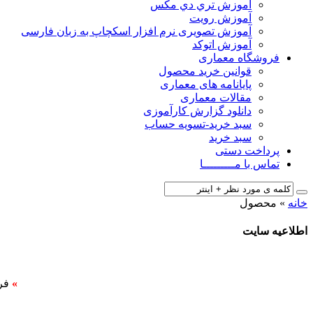
آﻣﻮزش ﺗﺮي دي ﻣﮑﺲ
آموزش رویت
آموزش تصویری نرم افزار اسکچاپ به زبان فارسی
آموزش اتوکد
فروشگاه معماری
قوانین خرید محصول
پایانامه های معماری
مقالات معماری
دانلود گزارش کارآموزی
سبد خرید-تسویه حساب
سبد خرید
پرداخت دستی
تماس با مـــــــــا
خانه
»
محصول
اطلاعیه سایت
»
فر