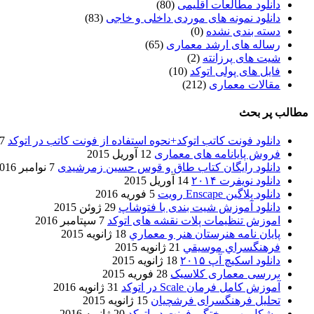
دانلود مطالعات اقلیمی
(80)
دانلود نمونه های موردی داخلی و خاجی
(83)
دسته بندی نشده
(0)
رساله های ارشد معماری
(65)
شیت های پرزانته
(2)
فایل های پولی اتوکد
(10)
مقالات معماری
(212)
مطالب پر بحث
دانلود فونت کاتب اتوکد+نحوه استفاده از فونت کاتب در اتوکد
7 آگوست 017
فروش پایانامه های معماری
12 آوریل 2015
دانلود رایگان کتاب طاق و قوس حسین زمرشیدی
7 نوامبر 2016
دانلود نویفرت ۲۰۱۴
14 آوریل 2015
دانلود پلاگین Enscape رویت
5 فوریه 2016
دانلود آموزش شیت بندی با فتوشاپ
29 ژوئن 2015
اموزش تنظیمات پلات نقشه های اتوکد
7 سپتامبر 2016
پایان نامه هنرستان هنر و معماري
18 ژانویه 2015
فرهنگسراي موسيقي
21 ژانویه 2015
دانلود اسکیچ آپ ۲۰۱۵
18 ژانویه 2015
بررسی معماری کلاسیک
28 فوریه 2015
آموزش کامل فرمان Scale در اتوکد
31 ژانویه 2016
تحلیل فرهنگسرای فرشچیان
15 ژانویه 2015
مشکل بهم ریختگی فونت در اتوکد
20 ژانویه 2016