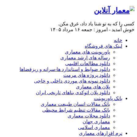
کسی را که به تو شنا یاد داد، غرق مکن.
خوش آمدید - امروز : جمعه ۱۶ مرداد ۱۴۰۵
خانه
لینک های فروشگاه
پاورپوینت های معماری
رساله های ارشد معماری
دانلود مطالعات اقلیمی
دانلود ضوابط و استاندارد ها-سرانه و ریزفضاها
دانلود پروژه های مرمت
دانلود نمونه های موردی داخلی و خاجی
پلان های معماری
دانلود پلان اتوکدی بناهای تاریخی ایران
بانک پاورپوینت
بانک مقالات انسان طبیعت معماری
بانک مقالات تنظیم شرایط محیطی
دانلود مجلات معماری
معماری جهان
معماری اسلامی
نرم افزارهای معماری