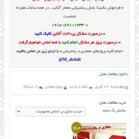
»
فراموش نکنید! بخش پشتیبانی معمار آنلاینـ ، در همه ساعات همراه
شماست
» 0916-891-1243
»
درصورت مشکل پرداخت آنلاین
کلیک کنید
»
درصورت بروز هر مشکل
اعلام کنید
با شما تماس خواهیم گرفت
انجام کلیه پروژهای معماری+ پشتیبانی
» با ایدی زیر در تماس باشید
M_abdali@
دانلود مطالعات هتل
چهارشنبه ، 29 آوریل
2,856 بازدید
پروژه معماری
18 دیدگاه
خرید مطالعات هتل
نمایش یک نتیجه
حراج!