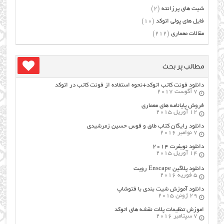
شیت های پرزانته
(2)
فایل های پولی اتوکد
(10)
مقالات معماری
(212)
مطالب پر بحث
دانلود فونت کاتب اتوکد+نحوه استفاده از فونت کاتب در اتوکد
7 آگوست 2017
فروش پایانامه های معماری
12 آوریل 2015
دانلود رایگان کتاب طاق و قوس حسین زمرشیدی
7 نوامبر 2016
دانلود نویفرت ۲۰۱۴
14 آوریل 2015
دانلود پلاگین Enscape رویت
5 فوریه 2016
دانلود آموزش شیت بندی با فتوشاپ
29 ژوئن 2015
اموزش تنظیمات پلات نقشه های اتوکد
7 سپتامبر 2016