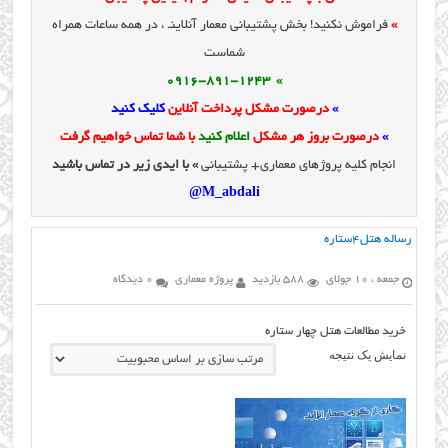
»
فراموش نکنید! بخش پشتیبانی معمار آنلاینـ ، در همه ساعات همراه
شماست
» 0916-891-1243
»
درصورت مشکل پرداخت آنلاین
کلیک کنید
»
درصورت بروز هر مشکل
اعلام کنید
با شما تماس خواهیم گرفت
انجام کلیه پروژهای معماری+ پشتیبانی
» با ایدی زیر در تماس باشید
M_abdali@
رساله هتل۴ستاره
جمعه ، 10 جولای
588 بازدید
پروژه معماری
0 دیدگاه
خرید مطالعات هتل چهار ستاره
نمایش یک نتیجه