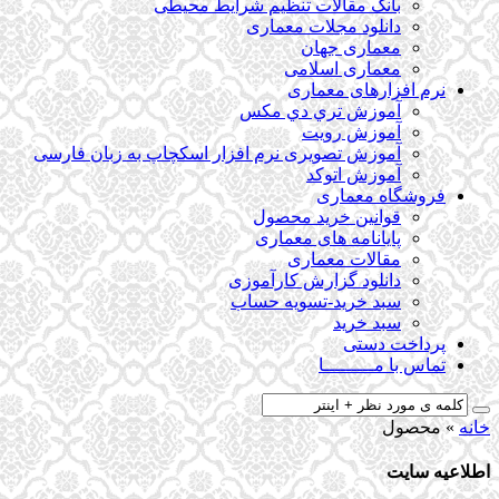
بانک مقالات تنظیم شرایط محیطی
دانلود مجلات معماری
معماری جهان
معماری اسلامی
نرم افزارهای معماری
آﻣﻮزش ﺗﺮي دي ﻣﮑﺲ
آموزش رویت
آموزش تصویری نرم افزار اسکچاپ به زبان فارسی
آموزش اتوکد
فروشگاه معماری
قوانین خرید محصول
پایانامه های معماری
مقالات معماری
دانلود گزارش کارآموزی
سبد خرید-تسویه حساب
سبد خرید
پرداخت دستی
تماس با مـــــــــا
خانه
»
محصول
اطلاعیه سایت