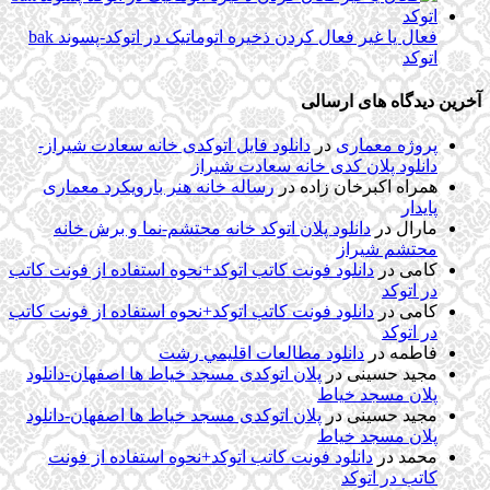
فعال یا غیر فعال کردن ذخیره اتوماتیک در اتوکد-پسوند bak
اتوکد
آخرین دیدگاه های ارسالی
پروژه معماری
در
دانلود فایل اتوکدی خانه سعادت شیراز-
دانلود پلان کدی خانه سعادت شیراز
همراه اکبرخان زاده
در
رساله خانه هنر بارویکرد معماری
پایدار
مارال
در
دانلود پلان اتوکد خانه محتشم-نما و برش خانه
محتشم شیراز
کامی
در
دانلود فونت کاتب اتوکد+نحوه استفاده از فونت کاتب
در اتوکد
کامی
در
دانلود فونت کاتب اتوکد+نحوه استفاده از فونت کاتب
در اتوکد
فاطمه
در
دانلود مطالعات اقليمي رشت
مجید حسینی
در
پلان اتوکدی مسجد خیاط ها اصفهان-دانلود
پلان مسجد خیاط
مجید حسینی
در
پلان اتوکدی مسجد خیاط ها اصفهان-دانلود
پلان مسجد خیاط
محمد
در
دانلود فونت کاتب اتوکد+نحوه استفاده از فونت
کاتب در اتوکد