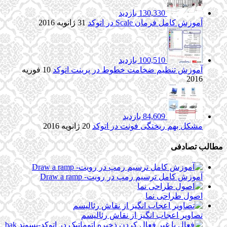
130,330 بازدید
آموزش کامل فرمان Scale در اتوکد
31 ژانویه 2016
100,510 بازدید
آموزش تنظیم ضخامت خطوط در پرینت اتوکد
10 فوریه
2016
84,609 بازدید
مشکل بهم ریختگی فونت در اتوکد
20 ژانویه 2016
مطالب تصادفی
آموزش کامل ترسیم رمپ در رویت- Draw a ramp
اصول طراحی نما
تصاویر اعجاب انگیز از نقاش رئالیسم