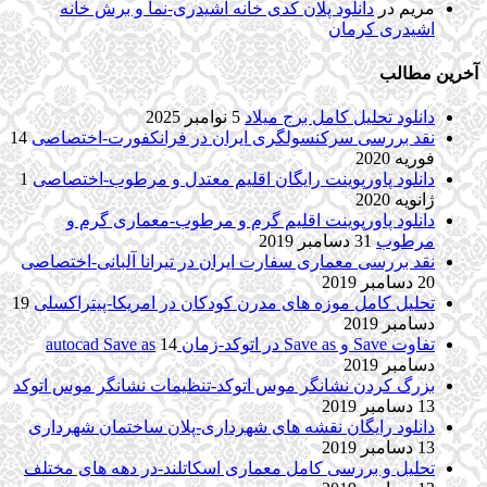
مریم
در
دانلود پلان کدی خانه اشیدری-نما و برش خانه
اشیدری کرمان
آخرین مطالب
دانلود تحلیل کامل برج میلاد
5 نوامبر 2025
نقد بررسی سرکنسولگری ایران در فرانکفورت-اختصاصی
14
فوریه 2020
دانلود پاورپوینت رایگان اقلیم معتدل و مرطوب-اختصاصی
1
ژانویه 2020
دانلود پاورپوینت اقلیم گرم و مرطوب-معماری گرم و
مرطوب
31 دسامبر 2019
نقد بررسی معماری سفارت ایران در تیرانا آلبانی-اختصاصی
20 دسامبر 2019
تحلیل کامل موزه های مدرن کودکان در امریکا-پیتراکسلی
19
دسامبر 2019
تفاوت Save و Save as در اتوکد-زمان autocad Save as
14
دسامبر 2019
بزرگ کردن نشانگر موس اتوکد-تنظیمات نشانگر موس اتوکد
13 دسامبر 2019
دانلود رایگان نقشه های شهرداری-پلان ساختمان شهرداری
13 دسامبر 2019
تحلیل و بررسی کامل معماری اسکاتلند-در دهه های مختلف