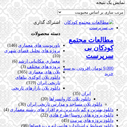
نمایش یک نتیجه
اشتراک گذاری
دسته محصولات
مطالعات مجتمع
پاورپوینت های معماری
(146)
کودکان بی
پروژه های تحلیل فضای شهری
سرپرست
(10)
معماری مکانیابی ارشد
(6)
پروژه های مختلف
(3)
9,000
تومان
افزودن به سبد
پلان های معماری
(365)
خرید
دانلود پلان اتوکدی بناهای
تاریخی ایران
(319)
دانلود پلان بازارهای تاریخی
ایران
(35)
دانلود پلان کاروانسراها
(20)
دانلود پلان مساجد و مدارس تاریخی ایران
(30)
دانلود بهترین و کم یاب ترین نرم افزار های رشته معماری
(4)
دانلود پروژه های روستا+طرح هادی
(22)
دانلود پروژه های مرمت
(45)
دانلود ضوابط و استاندارد ها-سرانه و ریزفضاها
(98)