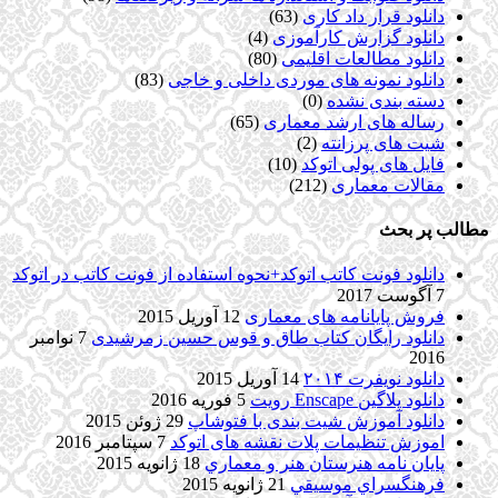
دانلود قرار داد کاری
(63)
دانلود گزارش کارآموزی
(4)
دانلود مطالعات اقلیمی
(80)
دانلود نمونه های موردی داخلی و خاجی
(83)
دسته بندی نشده
(0)
رساله های ارشد معماری
(65)
شیت های پرزانته
(2)
فایل های پولی اتوکد
(10)
مقالات معماری
(212)
مطالب پر بحث
دانلود فونت کاتب اتوکد+نحوه استفاده از فونت کاتب در اتوکد
7 آگوست 2017
فروش پایانامه های معماری
12 آوریل 2015
دانلود رایگان کتاب طاق و قوس حسین زمرشیدی
7 نوامبر
2016
دانلود نویفرت ۲۰۱۴
14 آوریل 2015
دانلود پلاگین Enscape رویت
5 فوریه 2016
دانلود آموزش شیت بندی با فتوشاپ
29 ژوئن 2015
اموزش تنظیمات پلات نقشه های اتوکد
7 سپتامبر 2016
پایان نامه هنرستان هنر و معماري
18 ژانویه 2015
فرهنگسراي موسيقي
21 ژانویه 2015