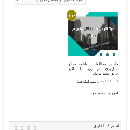
حراج!
دانلود مطالعات پایانامه مرکز
ناباروری در یزد با تاکید
برتوریسم درمانی
29,000
تومان
9,000
تومان
قیمت
قیمت
اصلی:
فعلی:
افزودن به سبد خرید
29,000 تومان
9,000 تومان.
بود.
اشتراک گذاری