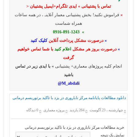
تماس با پشتیبانی » ایدی تلگرام+ایمیل پشتیبان <
»
فراموش نکنید! بخش پشتیبانی معمار آنلاینـ ، در همه ساعات
همراه شماست
» 0916-891-1243
»
درصورت مشکل پرداخت آنلاین
کلیک کنید
»
درصورت بروز هر مشکل
اعلام کنید
با شما تماس خواهیم
گرفت
انجام کلیه پروژهای معماری+ پشتیبانی
» با ایدی زیر در تماس
باشید
M_abdali@
دانلود مطالعات پایانامه مرکز ناباروری در یزد با تاکید برتوریسم درمانی
چهارشنبه ، 23 آگوست
264 بازدید
پروژه معماری
0 دیدگاه
خرید مطالعات مرکز ناباروری در یزد با تاکید برتوریسم درمانی
نمایش یک نتیجه