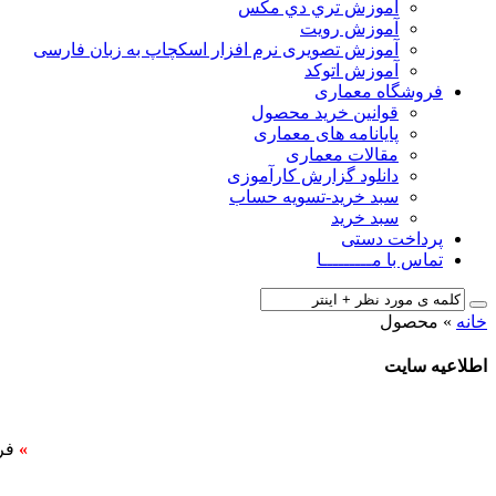
آﻣﻮزش ﺗﺮي دي ﻣﮑﺲ
آموزش رویت
آموزش تصویری نرم افزار اسکچاپ به زبان فارسی
آموزش اتوکد
فروشگاه معماری
قوانین خرید محصول
پایانامه های معماری
مقالات معماری
دانلود گزارش کارآموزی
سبد خرید-تسویه حساب
سبد خرید
پرداخت دستی
تماس با مـــــــــا
خانه
»
محصول
اطلاعیه سایت
»
فر