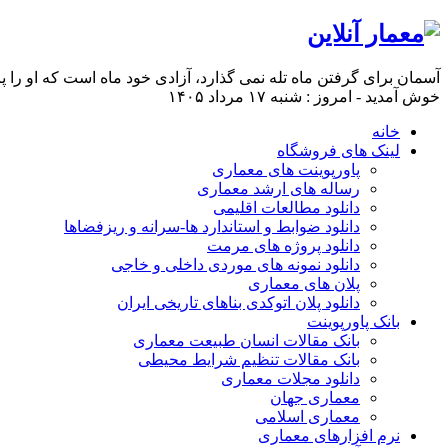
آسمان برای گرفتن ماه تله نمی گذارد، آزادی خود ماه است كه او را پای
خوش آمدید - امروز : شنبه ۱۷ مرداد ۱۴۰۵
خانه
لینک های فروشگاه
پاورپوینت های معماری
رساله های ارشد معماری
دانلود مطالعات اقلیمی
دانلود ضوابط و استاندارد ها-سرانه و ریزفضاها
دانلود پروژه های مرمت
دانلود نمونه های موردی داخلی و خاجی
پلان های معماری
دانلود پلان اتوکدی بناهای تاریخی ایران
بانک پاورپوینت
بانک مقالات انسان طبیعت معماری
بانک مقالات تنظیم شرایط محیطی
دانلود مجلات معماری
معماری جهان
معماری اسلامی
نرم افزارهای معماری