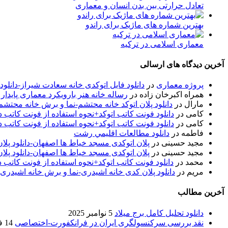
تعادل حرارتی بین بدن انسان و معماری
بهترین شماره های ماژیک برای راندو
معماری اسلامی در ترکیه
آخرین دیدگاه های ارسالی
پروژه معماری
در
دانلود فایل اتوکدی خانه سعادت شیراز-دانلو
همراه اکبرخان زاده
در
رساله خانه هنر بارویکرد معماری پایدار
مارال
در
دانلود پلان اتوکد خانه محتشم-نما و برش خانه محتشم
کامی
در
دانلود فونت کاتب اتوکد+نحوه استفاده از فونت کاتب در
کامی
در
دانلود فونت کاتب اتوکد+نحوه استفاده از فونت کاتب در
فاطمه
در
دانلود مطالعات اقليمي رشت
مجید حسینی
در
پلان اتوکدی مسجد خیاط ها اصفهان-دانلود پل
مجید حسینی
در
پلان اتوکدی مسجد خیاط ها اصفهان-دانلود پل
محمد
در
دانلود فونت کاتب اتوکد+نحوه استفاده از فونت کاتب د
مریم
در
دانلود پلان کدی خانه اشیدری-نما و برش خانه اشیدری
آخرین مطالب
دانلود تحلیل کامل برج میلاد
5 نوامبر 2025
نقد بررسی سرکنسولگری ایران در فرانکفورت-اختصاصی
14 فوریه 2020