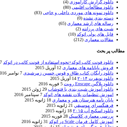
دانلود گزارش کارآموزی
(4)
دانلود مطالعات اقلیمی
(80)
دانلود نمونه های موردی داخلی و خاجی
(83)
دسته بندی نشده
(0)
رساله های ارشد معماری
(65)
شیت های پرزانته
(2)
فایل های پولی اتوکد
(10)
مقالات معماری
(212)
مطالب پر بحث
دانلود فونت کاتب اتوکد+نحوه استفاده از فونت کاتب در اتوکد
7 آگوست 017
فروش پایانامه های معماری
12 آوریل 2015
دانلود رایگان کتاب طاق و قوس حسین زمرشیدی
7 نوامبر 2016
دانلود نویفرت ۲۰۱۴
14 آوریل 2015
دانلود پلاگین Enscape رویت
5 فوریه 2016
دانلود آموزش شیت بندی با فتوشاپ
29 ژوئن 2015
اموزش تنظیمات پلات نقشه های اتوکد
7 سپتامبر 2016
پایان نامه هنرستان هنر و معماري
18 ژانویه 2015
فرهنگسراي موسيقي
21 ژانویه 2015
دانلود اسکیچ آپ ۲۰۱۵
18 ژانویه 2015
بررسی معماری کلاسیک
28 فوریه 2015
آموزش کامل فرمان Scale در اتوکد
31 ژانویه 2016
تحلیل فرهنگسرای فرشچیان
15 ژانویه 2015