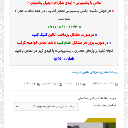
تماس با پشتیبانی » ایدی تلگرام+ایمیل پشتیبان <
»
فراموش نکنید! بخش پشتیبانی معمار آنلاینـ ، در همه ساعات همراه
شماست
» 0916-891-1243
»
درصورت مشکل پرداخت آنلاین
کلیک کنید
»
درصورت بروز هر مشکل
اعلام کنید
با شما تماس خواهیم گرفت
انجام کلیه پروژهای معماری+ پشتیبانی
» با ایدی زیر در تماس باشید
M_abdali@
رساله معماری طراحی هایپر مارکت
یکشنبه ، 20 آگوست
1,111 بازدید
پروژه معماری
2 دیدگاه
خرید مطالعات طراحی مگا مال
نمایش یک نتیجه