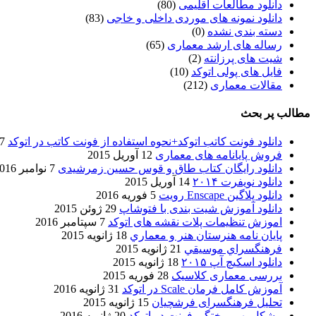
دانلود مطالعات اقلیمی
(80)
دانلود نمونه های موردی داخلی و خاجی
(83)
دسته بندی نشده
(0)
رساله های ارشد معماری
(65)
شیت های پرزانته
(2)
فایل های پولی اتوکد
(10)
مقالات معماری
(212)
مطالب پر بحث
دانلود فونت کاتب اتوکد+نحوه استفاده از فونت کاتب در اتوکد
7 آگوست 017
فروش پایانامه های معماری
12 آوریل 2015
دانلود رایگان کتاب طاق و قوس حسین زمرشیدی
7 نوامبر 2016
دانلود نویفرت ۲۰۱۴
14 آوریل 2015
دانلود پلاگین Enscape رویت
5 فوریه 2016
دانلود آموزش شیت بندی با فتوشاپ
29 ژوئن 2015
اموزش تنظیمات پلات نقشه های اتوکد
7 سپتامبر 2016
پایان نامه هنرستان هنر و معماري
18 ژانویه 2015
فرهنگسراي موسيقي
21 ژانویه 2015
دانلود اسکیچ آپ ۲۰۱۵
18 ژانویه 2015
بررسی معماری کلاسیک
28 فوریه 2015
آموزش کامل فرمان Scale در اتوکد
31 ژانویه 2016
تحلیل فرهنگسرای فرشچیان
15 ژانویه 2015
مشکل بهم ریختگی فونت در اتوکد
20 ژانویه 2016