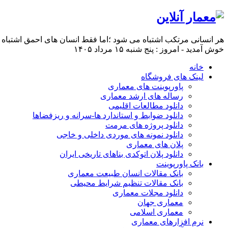
هر انسانی مرتکب اشتباه می شود ؛اما فقط انسان های احمق اشتباه 
خوش آمدید - امروز : پنج شنبه ۱۵ مرداد ۱۴۰۵
خانه
لینک های فروشگاه
پاورپوینت های معماری
رساله های ارشد معماری
دانلود مطالعات اقلیمی
دانلود ضوابط و استاندارد ها-سرانه و ریزفضاها
دانلود پروژه های مرمت
دانلود نمونه های موردی داخلی و خاجی
پلان های معماری
دانلود پلان اتوکدی بناهای تاریخی ایران
بانک پاورپوینت
بانک مقالات انسان طبیعت معماری
بانک مقالات تنظیم شرایط محیطی
دانلود مجلات معماری
معماری جهان
معماری اسلامی
نرم افزارهای معماری