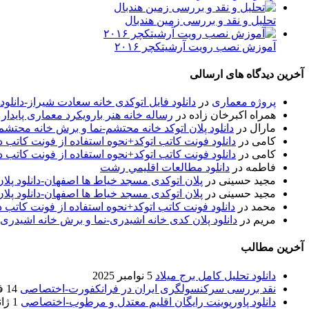
تحلیل و نقد و بررسی زمین هندبال
آموزش نصب رویت آرشیتکچر ۲۰۱۶
آخرین دیدگاه های ارسالی
پروژه معماری
در
دانلود فایل اتوکدی خانه سعادت شیراز-دانلو
همراه اکبرخان زاده
در
رساله خانه هنر بارویکرد معماری پایدار
مارال
در
دانلود پلان اتوکد خانه محتشم-نما و برش خانه محتشم
کامی
در
دانلود فونت کاتب اتوکد+نحوه استفاده از فونت کاتب در
کامی
در
دانلود فونت کاتب اتوکد+نحوه استفاده از فونت کاتب در
فاطمه
در
دانلود مطالعات اقليمي رشت
مجید حسینی
در
پلان اتوکدی مسجد خیاط ها اصفهان-دانلود پل
مجید حسینی
در
پلان اتوکدی مسجد خیاط ها اصفهان-دانلود پل
محمد
در
دانلود فونت کاتب اتوکد+نحوه استفاده از فونت کاتب د
مریم
در
دانلود پلان کدی خانه اشیدری-نما و برش خانه اشیدری
آخرین مطالب
دانلود تحلیل کامل برج میلاد
5 نوامبر 2025
نقد بررسی سرکنسولگری ایران در فرانکفورت-اختصاصی
14 فوریه 2020
دانلود پاورپوینت رایگان اقلیم معتدل و مرطوب-اختصاصی
1 ژانویه 2020