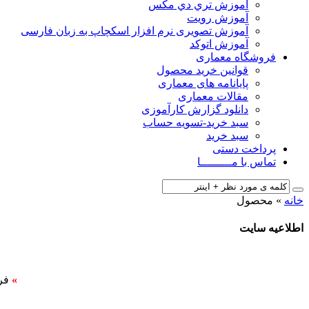
آﻣﻮزش ﺗﺮي دي ﻣﮑﺲ
آموزش رویت
آموزش تصویری نرم افزار اسکچاپ به زبان فارسی
آموزش اتوکد
فروشگاه معماری
قوانین خرید محصول
پایانامه های معماری
مقالات معماری
دانلود گزارش کارآموزی
سبد خرید-تسویه حساب
سبد خرید
پرداخت دستی
تماس با مـــــــــا
خانه
»
محصول
اطلاعیه سایت
»
فر