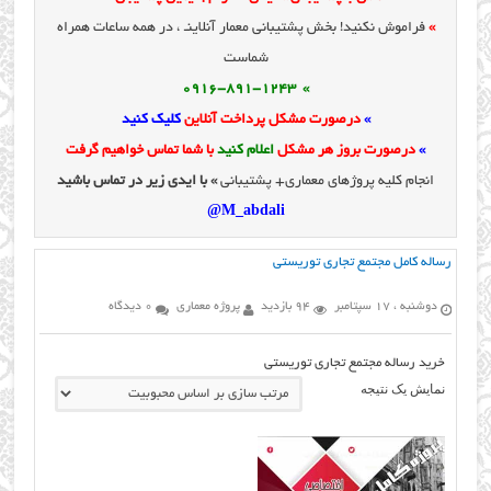
»
فراموش نکنید! بخش پشتیبانی معمار آنلاینـ ، در همه ساعات همراه
شماست
» 0916-891-1243
»
درصورت مشکل پرداخت آنلاین
کلیک کنید
»
درصورت بروز هر مشکل
اعلام کنید
با شما تماس خواهیم گرفت
انجام کلیه پروژهای معماری+ پشتیبانی
» با ایدی زیر در تماس باشید
M_abdali@
رساله کامل مجتمع تجاری توریستی
دوشنبه ، 17 سپتامبر
94 بازدید
پروژه معماری
0 دیدگاه
خرید رساله مجتمع تجاری توریستی
نمایش یک نتیجه