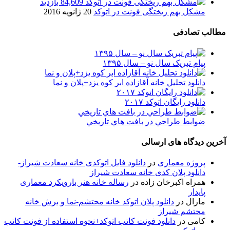
84,609 بازدید
مشکل بهم ریختگی فونت در اتوکد
20 ژانویه 2016
مطالب تصادفی
پیام تبریک سال نو – سال ۱۳۹۵
دانلود تحلیل خانه آقازاده ابر کوه یزد+پلان و نما
دانلود رایگان اتوکد ۲۰۱۷
ضوابط طراحي در بافت هاي تاريخي
آخرین دیدگاه های ارسالی
پروژه معماری
در
دانلود فایل اتوکدی خانه سعادت شیراز-
دانلود پلان کدی خانه سعادت شیراز
همراه اکبرخان زاده
در
رساله خانه هنر بارویکرد معماری
پایدار
مارال
در
دانلود پلان اتوکد خانه محتشم-نما و برش خانه
محتشم شیراز
کامی
در
دانلود فونت کاتب اتوکد+نحوه استفاده از فونت کاتب