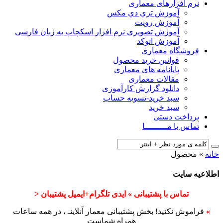
نرم افزارهای معماری
آﻣﻮزش ﺗﺮي دي ﻣﮑﺲ
آموزش رویت
آموزش تصویری نرم افزار اسکچاپ به زبان فارسی
آموزش اتوکد
فروشگاه معماری
قوانین خرید محصول
پایانامه های معماری
مقالات معماری
دانلود گزارش کارآموزی
سبد خرید-تسویه حساب
سبد خرید
پرداخت دستی
تماس با مـــــــــا
خانه
»
محصول
اطلاعیه سایت
تماس با پشتیبانی » ایدی تلگرام+ایمیل پشتیبان <
»
فراموش نکنید! بخش پشتیبانی معمار آنلاینـ ، در همه ساعات
همراه شماست