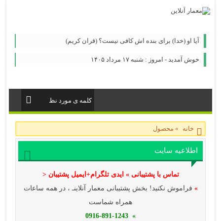
آیا او (خدا) برای بنده اش کافی نیست؟ (قران کریم)
خوش آمدید - امروز : شنبه ۱۷ مرداد ۱۴۰۵
خانه
»
محصول
اطلاعیه سایت
تماس با پشتیبانی » ایدی تلگرام+ایمیل پشتیبان <
»
فراموش نکنید! بخش پشتیبانی معمار آنلاینـ ، در همه ساعات
همراه شماست
» 0916-891-1243