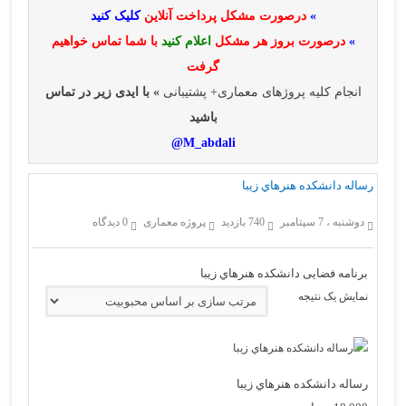
»
درصورت مشکل پرداخت آنلاین
کلیک کنید
»
درصورت بروز هر مشکل
اعلام کنید
با شما تماس خواهیم
گرفت
انجام کلیه پروژهای معماری+ پشتیبانی
» با ایدی زیر در تماس
باشید
M_abdali@
رساله دانشکده هنرهاي زيبا
دوشنبه ، 7 سپتامبر
740 بازدید
پروژه معماری
0 دیدگاه
برنامه فضایی دانشکده هنرهاي زيبا
نمایش یک نتیجه
رساله دانشکده هنرهاي زيبا