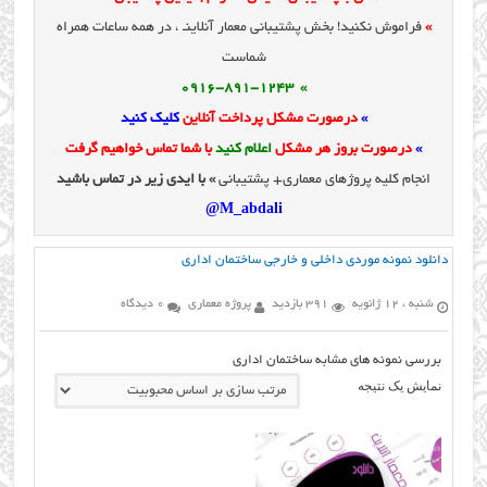
»
فراموش نکنید! بخش پشتیبانی معمار آنلاینـ ، در همه ساعات همراه
شماست
» 0916-891-1243
»
درصورت مشکل پرداخت آنلاین
کلیک کنید
»
درصورت بروز هر مشکل
اعلام کنید
با شما تماس خواهیم گرفت
انجام کلیه پروژهای معماری+ پشتیبانی
» با ایدی زیر در تماس باشید
M_abdali@
دانلود نمونه موردی داخلی و خارجی ساختمان اداری
شنبه ، 12 ژانویه
391 بازدید
پروژه معماری
0 دیدگاه
بررسی نمونه های مشابه ساختمان اداری
نمایش یک نتیجه