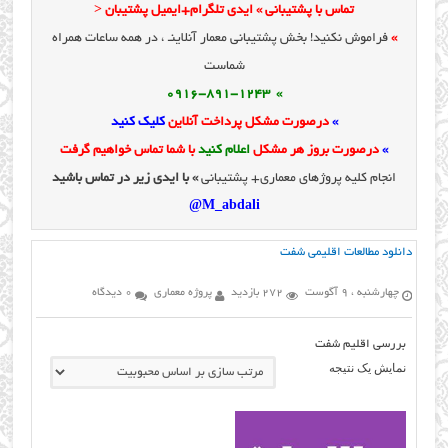
تماس با پشتیبانی » ایدی تلگرام+ایمیل پشتیبان <
»
فراموش نکنید! بخش پشتیبانی معمار آنلاینـ ، در همه ساعات همراه
شماست
» 0916-891-1243
»
درصورت مشکل پرداخت آنلاین
کلیک کنید
»
درصورت بروز هر مشکل
اعلام کنید
با شما تماس خواهیم گرفت
انجام کلیه پروژهای معماری+ پشتیبانی
» با ایدی زیر در تماس باشید
M_abdali@
دانلود مطالعات اقليمي شفت
چهارشنبه ، 9 آگوست
272 بازدید
پروژه معماری
0 دیدگاه
بررسی اقلیم شفت
نمایش یک نتیجه