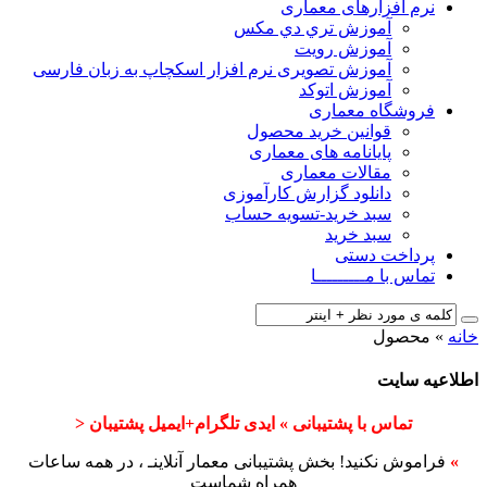
نرم افزارهای معماری
آﻣﻮزش ﺗﺮي دي ﻣﮑﺲ
آموزش رویت
آموزش تصویری نرم افزار اسکچاپ به زبان فارسی
آموزش اتوکد
فروشگاه معماری
قوانین خرید محصول
پایانامه های معماری
مقالات معماری
دانلود گزارش کارآموزی
سبد خرید-تسویه حساب
سبد خرید
پرداخت دستی
تماس با مـــــــــا
خانه
»
محصول
اطلاعیه سایت
تماس با پشتیبانی » ایدی تلگرام+ایمیل پشتیبان <
»
فراموش نکنید! بخش پشتیبانی معمار آنلاینـ ، در همه ساعات
همراه شماست