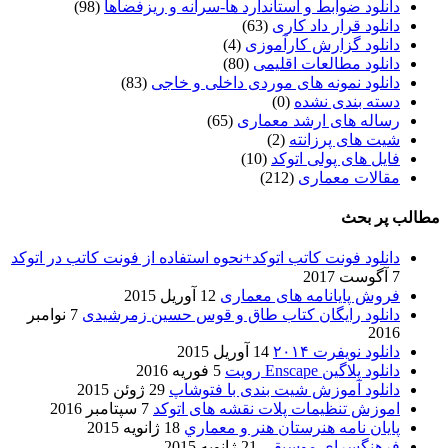
دانلود ضوابط و استاندارد ها-سرانه و ریزفضاها
(98)
دانلود قرار داد کاری
(63)
دانلود گزارش کارآموزی
(4)
دانلود مطالعات اقلیمی
(80)
دانلود نمونه های موردی داخلی و خاجی
(83)
دسته بندی نشده
(0)
رساله های ارشد معماری
(65)
شیت های پرزانته
(2)
فایل های پولی اتوکد
(10)
مقالات معماری
(212)
مطالب پر بحث
دانلود فونت کاتب اتوکد+نحوه استفاده از فونت کاتب در اتوکد
7 آگوست 2017
فروش پایانامه های معماری
12 آوریل 2015
دانلود رایگان کتاب طاق و قوس حسین زمرشیدی
7 نوامبر
2016
دانلود نویفرت ۲۰۱۴
14 آوریل 2015
دانلود پلاگین Enscape رویت
5 فوریه 2016
دانلود آموزش شیت بندی با فتوشاپ
29 ژوئن 2015
اموزش تنظیمات پلات نقشه های اتوکد
7 سپتامبر 2016
پایان نامه هنرستان هنر و معماري
18 ژانویه 2015
فرهنگسراي موسيقي
21 ژانویه 2015