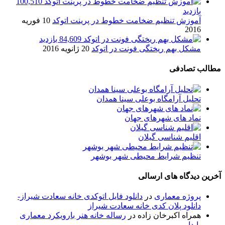
100,510
بازدید
آموزش تنظیم ضخامت خطوط در پرینت اتوکد
10 فوریه
2016
84,609 بازدید
مشکل بهم ریختگی فونت در اتوکد
20 ژانویه 2016
مطالب تصادفی
تحلیل آرامگاه بوعلی سینا همدان
نماد های شهرهای جهان
اقلیم شناسی گیلان
تنظیم شرایط محیطی شهر بوشهر
آخرین دیدگاه های ارسالی
پروژه معماری
در
دانلود فایل اتوکدی خانه سعادت شیراز-
دانلود پلان کدی خانه سعادت شیراز
همراه اکبرخان زاده
در
رساله خانه هنر بارویکرد معماری
پایدار