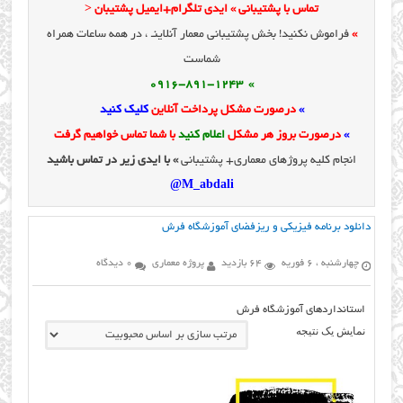
تماس با پشتیبانی » ایدی تلگرام+ایمیل پشتیبان <
»
فراموش نکنید! بخش پشتیبانی معمار آنلاینـ ، در همه ساعات همراه
شماست
» 0916-891-1243
»
درصورت مشکل پرداخت آنلاین
کلیک کنید
»
درصورت بروز هر مشکل
اعلام کنید
با شما تماس خواهیم گرفت
انجام کلیه پروژهای معماری+ پشتیبانی
» با ایدی زیر در تماس باشید
M_abdali@
دانلود برنامه فیزیکی و ریزفضای آموزشگاه فرش
چهارشنبه ، 6 فوریه
64 بازدید
پروژه معماری
0 دیدگاه
استانداردهای آموزشگاه فرش
نمایش یک نتیجه