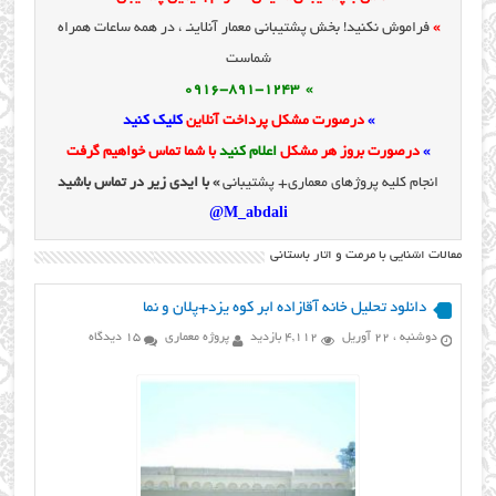
»
فراموش نکنید! بخش پشتیبانی معمار آنلاینـ ، در همه ساعات همراه
شماست
» 0916-891-1243
»
درصورت مشکل پرداخت آنلاین
کلیک کنید
»
درصورت بروز هر مشکل
اعلام کنید
با شما تماس خواهیم گرفت
انجام کلیه پروژهای معماری+ پشتیبانی
» با ایدی زیر در تماس باشید
M_abdali@
مقالات اشنایی با مرمت و اثار باستانی
دانلود تحلیل خانه آقازاده ابر کوه یزد+پلان و نما
دوشنبه ، 22 آوریل
4,112 بازدید
پروژه معماری
15 دیدگاه