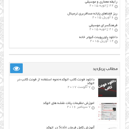
رابطه معماری و موسیقی
22 ژانویه 2015
ریز فضاهای پایانه مسافربری ترمینال
6 آوریل 2015
فرهنگسراي موسيقي
21 ژانویه 2015
دانلود پاورپوینت کبوتر خانه
12 آوریل 2015
مطالب پربازدید
دانلود فونت کاتب اتوکد+نحوه استفاده از فونت کاتب در
اتوکد
7 آگوست 2017
اموزش تنظیمات پلات نقشه های اتوکد
7 سپتامبر 2016
آموزش کامل فرمان Scale در اتوکد