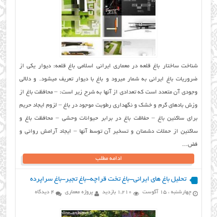
شناخت ساختار باغ قلعه در معماری ایرانی اسلامی باغ قلعه: دیوار یکی از
ضروریات باغ ایرانی به شمار میرود و باغ با دیوار تعریف میشود. و دلالی
وجودی آن متعدد است که تعدادی از آنها به شرح زیر است: – محافظت باغ از
وزش بادهای گرم و خشک و نگهداری رطوبت موجود در باغ – لزوم ایجاد حریم
برای ساکنین باغ – حفاظت باغ در برابر حیوانات وحشی – محافظت باغ و
ساکنین از حملات دشمنان و تسخیر آن توسط آنها – ایجاد آرامش روانی و
فض...
ادامه مطلب
تحلیل باغ های ایرانی-باغ تخت قراچه-باغ تجیر-باغ سراپرده
چهارشنبه ، 15 آگوست
1,210 بازدید
پروژه معماری
4 دیدگاه