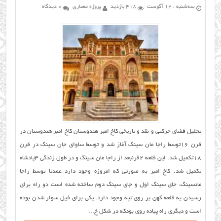
سه‌شنبه ، 14 آگوست
418 بازدید
پروژه معماری
0 دیدگاه
تحلیل فضای حرکتی و نقد و تاریخی كاخ امبر هندوستان كاخ امبر هندوستان در
قرن ۱۶توسط راجا مان سینگ آغاز شد و توسط ساوای جان سینگ در قرن
۱۸تکمیل شد. این قلعه ۲قرنبعد از راجا مان سینگ و در طول زندگی ۳پادشاه
تکمیل شد. کاخ امبر به صورتی که امروزه وجود دارد عمدتا توسط راجا
مانسینگ، جای سینگ اول و جای سینگ دوم ساخته شده است دو راه برای
رسیدن به قلعه کهن بر روی تپه وجود دارد. یکی برای فیل سوار شدن بوده
است و دیگری راه پیاده روی بودکه در شکل خ...