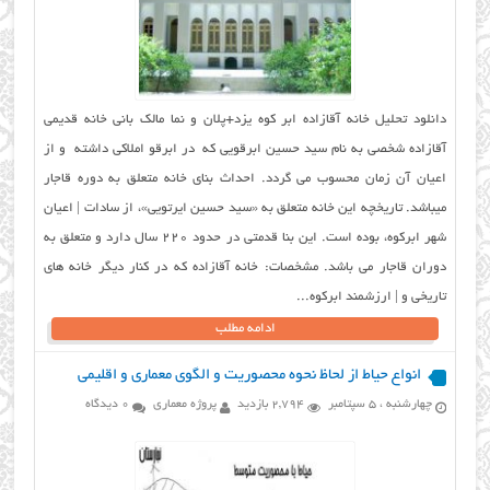
دانلود تحلیل خانه آقازاده ابر کوه یزد+پلان و نما مالک بانی خانه قدیمی
آقازاده شخصی به نام سید حسین ابرقویی که در ابرقو املاکی داشته و از
اعیان آن زمان محسوب می گردد. احداث بنای خانه متعلق به دوره قاجار
میباشد. تاریخچه این خانه متعلق به «سید حسین ایرتویی»، از سادات | اعیان
شهر ابرکوه، بوده است. این بنا قدمتی در حدود ۲۲۰ سال دارد و متعلق به
دوران قاجار می باشد. مشخصات: خانه آقازاده که در کنار دیگر خانه های
تاریخی و | ارزشمند ابرکوه...
ادامه مطلب
انواع حیاط از لحاظ نحوه محصوریت و الگوی معماری و اقلیمی
چهارشنبه ، 5 سپتامبر
2,794 بازدید
پروژه معماری
0 دیدگاه