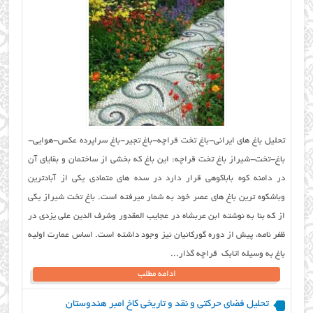
تحلیل باغ های ایرانی-باغ تخت قراچه-باغ تجیر-باغ سراپرده عکس-هوایی-
باغ-تخت-شیراز باغ تخت قراچه: این باغ که بخشی از ساختمان و بقایای آن
در دامنه کوه باباکوهی قرار دارد در سده های متمادی یکی از آبادترین
وباشکوه ترین باغ های عصر خود به شمار میرفته است. باغ تخت شیراز یکی
از که بنا به نوشته ابن عربشاه در عجایب المقدور وشرف الدین علی یزدی در
ظفر نامه، پیش از دوره گورکانیان نیز وجود داشته است. اساس عمارت اولیه
باغ به وسیله اتابک قراچه گذار...
ادامه مطلب
تحلیل فضای حرکتی و نقد و تاریخی كاخ امبر هندوستان