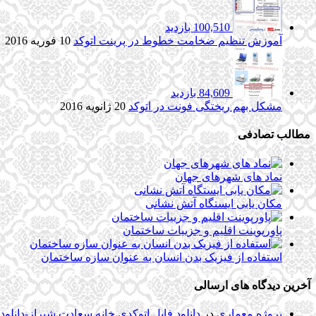
100,510 بازدید
آموزش تنظیم ضخامت خطوط در پرینت اتوکد
10 فوریه 2016
84,609 بازدید
مشکل بهم ریختگی فونت در اتوکد
20 ژانویه 2016
مطالب تصادفی
نماد های شهرهای جهان
مکان یابی ایستگاه آتش نشانی
پاورپوینت اقلیم و جزییات ساختمان
استفاده از فیزیک بدن انسان به عنوان سازه ساختمان
آخرین دیدگاه های ارسالی
پروژه معماری
در
دانلود فایل اتوکدی خانه سعادت شیراز-دانلو