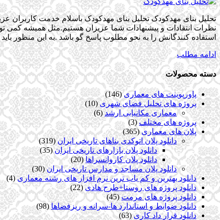
تحلیل بنای مهدکودک تحلیل بنای مهدکودک باسلام خدمت کاربران عزی
نظرات انتقادات و پیشنهادات شما عزیزان هستیم.مثل همیشه کمی تو
استفاده كنندگانش را به نحو مطلوب پاسخ گو باشد .به اين منظور بايد 
ادامه مطلب
دسته محصولات
پاورپوینت های معماری
(146)
پروژه های تحلیل فضای شهری
(10)
معماری مکانیابی ارشد
(6)
پروژه های مختلف
(3)
پلان های معماری
(365)
دانلود پلان اتوکدی بناهای تاریخی ایران
(319)
دانلود پلان بازارهای تاریخی ایران
(35)
دانلود پلان کاروانسراها
(20)
دانلود پلان مساجد و مدارس تاریخی ایران
(30)
دانلود بهترین و کم یاب ترین نرم افزار های رشته معماری
(4)
دانلود پروژه های روستا+طرح هادی
(22)
دانلود پروژه های مرمت
(45)
دانلود ضوابط و استاندارد ها-سرانه و ریزفضاها
(98)
دانلود قرار داد کاری
(63)