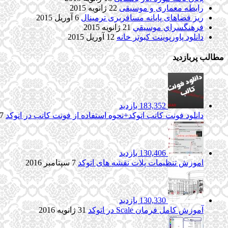
رابطه معماری و موسیقی
22 ژانویه 2015
ریز فضاهای پایانه مسافربری ترمینال
6 آوریل 2015
فرهنگسراي موسيقي
21 ژانویه 2015
دانلود پاورپوینت کبوتر خانه
12 آوریل 2015
مطالب پربازدید
183,352 بازدید
دانلود فونت کاتب اتوکد+نحوه استفاده از فونت کاتب در اتوکد
7 آگوست 017
130,406 بازدید
اموزش تنظیمات پلات نقشه های اتوکد
7 سپتامبر 2016
130,330 بازدید
آموزش کامل فرمان Scale در اتوکد
31 ژانویه 2016