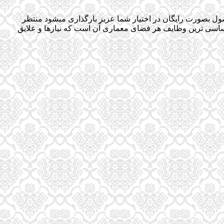
ول بصورت رایگان در اختیار شما عزیز بارگذاری میشود منتظر
اساسی ترين وظايف هر فضای معماری آن است كه نيازها و علايق