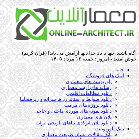
آگاه باشيد، تنها با ياد خدا دلها آرامش می ‏يابد! (قران کریم)
خوش آمدید - امروز : جمعه ۱۶ مرداد ۱۴۰۵
خانه
لینک های فروشگاه
پاورپوینت های معماری
رساله های ارشد معماری
دانلود مطالعات اقلیمی
دانلود ضوابط و استاندارد ها-سرانه و ریزفضاها
دانلود پروژه های مرمت
دانلود نمونه های موردی داخلی و خاجی
پلان های معماری
دانلود پلان اتوکدی بناهای تاریخی ایران
بانک پاورپوینت
بانک مقالات انسان طبیعت معماری