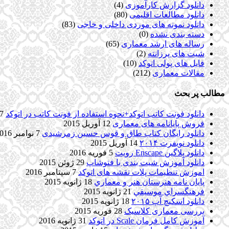
دانلود گزارش کارآموزی
(4)
دانلود مطالعات اقلیمی
(80)
دانلود نمونه های موردی داخلی و خاجی
(83)
دسته بندی نشده
(0)
رساله های ارشد معماری
(65)
شیت های پرزانته
(2)
فایل های پولی اتوکد
(10)
مقالات معماری
(212)
مطالب پر بحث
دانلود فونت کاتب اتوکد+نحوه استفاده از فونت کاتب در اتوکد
7 آگوست 017
فروش پایانامه های معماری
12 آوریل 2015
دانلود رایگان کتاب طاق و قوس حسین زمرشیدی
7 نوامبر 2016
دانلود نویفرت ۲۰۱۴
14 آوریل 2015
دانلود پلاگین Enscape رویت
5 فوریه 2016
دانلود آموزش شیت بندی با فتوشاپ
29 ژوئن 2015
اموزش تنظیمات پلات نقشه های اتوکد
7 سپتامبر 2016
پایان نامه هنرستان هنر و معماري
18 ژانویه 2015
فرهنگسراي موسيقي
21 ژانویه 2015
دانلود اسکیچ آپ ۲۰۱۵
18 ژانویه 2015
بررسی معماری کلاسیک
28 فوریه 2015
آموزش کامل فرمان Scale در اتوکد
31 ژانویه 2016