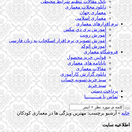
بانک مقالات تنظیم شرایط محیطی
دانلود مجلات معماری
معماری جهان
معماری اسلامی
نرم افزارهای معماری
آﻣﻮزش ﺗﺮي دي ﻣﮑﺲ
آموزش رویت
آموزش تصویری نرم افزار اسکچاپ به زبان فارسی
آموزش اتوکد
فروشگاه معماری
قوانین خرید محصول
پایانامه های معماری
مقالات معماری
دانلود گزارش کارآموزی
سبد خرید-تسویه حساب
سبد خرید
پرداخت دستی
تماس با مـــــــــا
خانه
»
آرشیو برچسب: مهترین ویژگی ها در معماری كودكان
اطلاعیه سایت