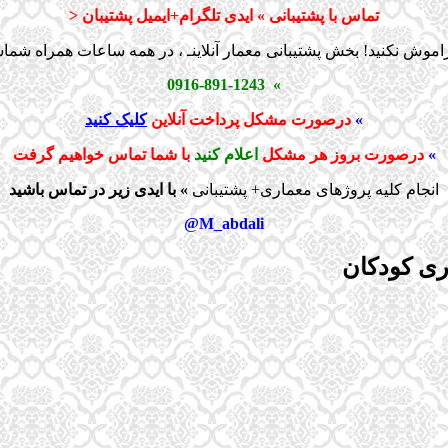
تماس با پشتیبانی » ایدی تلگرام+ایمیل پشتیبان <
اموش نکنید! بخش پشتیبانی معمار آنلاینـ ، در همه ساعات همراه شم
» 0916-891-1243
»
درصورت مشکل پرداخت آنلاین
کلیک کنید
»
درصورت بروز هر مشکل
اعلام کنید
با شما تماس خواهیم گرفت
انجام کلیه پروژهای معماری+ پشتیبانی
» با ایدی زیر در تماس باشید
M_abdali@
ری كودكان