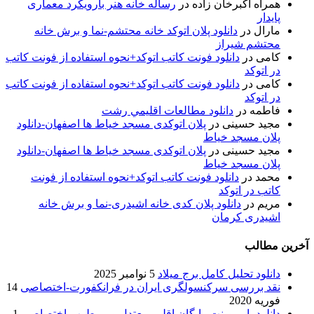
همراه اکبرخان زاده
در
رساله خانه هنر بارویکرد معماری
پایدار
مارال
در
دانلود پلان اتوکد خانه محتشم-نما و برش خانه
محتشم شیراز
کامی
در
دانلود فونت کاتب اتوکد+نحوه استفاده از فونت کاتب
در اتوکد
کامی
در
دانلود فونت کاتب اتوکد+نحوه استفاده از فونت کاتب
در اتوکد
فاطمه
در
دانلود مطالعات اقليمي رشت
مجید حسینی
در
پلان اتوکدی مسجد خیاط ها اصفهان-دانلود
پلان مسجد خیاط
مجید حسینی
در
پلان اتوکدی مسجد خیاط ها اصفهان-دانلود
پلان مسجد خیاط
محمد
در
دانلود فونت کاتب اتوکد+نحوه استفاده از فونت
کاتب در اتوکد
مریم
در
دانلود پلان کدی خانه اشیدری-نما و برش خانه
اشیدری کرمان
آخرین مطالب
دانلود تحلیل کامل برج میلاد
5 نوامبر 2025
نقد بررسی سرکنسولگری ایران در فرانکفورت-اختصاصی
14
فوریه 2020
دانلود پاورپوینت رایگان اقلیم معتدل و مرطوب-اختصاصی
1