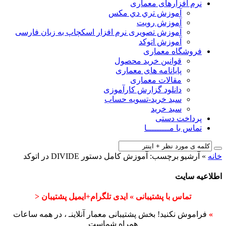
نرم افزارهای معماری
آﻣﻮزش ﺗﺮي دي ﻣﮑﺲ
آموزش رویت
آموزش تصویری نرم افزار اسکچاپ به زبان فارسی
آموزش اتوکد
فروشگاه معماری
قوانین خرید محصول
پایانامه های معماری
مقالات معماری
دانلود گزارش کارآموزی
سبد خرید-تسویه حساب
سبد خرید
پرداخت دستی
تماس با مـــــــــا
خانه
»
آرشیو برچسب: آموزش کامل دستور DIVIDE در اتوکد
اطلاعیه سایت
تماس با پشتیبانی » ایدی تلگرام+ایمیل پشتیبان <
»
فراموش نکنید! بخش پشتیبانی معمار آنلاینـ ، در همه ساعات
همراه شماست