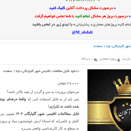
» 0916-891-1243
»
درصورت مشکل پرداخت آنلاین
کلیک کنید
»
درصورت بروز هر مشکل
اعلام کنید
با شما تماس خواهیم گرفت
جام کلیه پروژهای معماری+ پشتیبانی
» با ایدی زیر در تماس باشید
M_abdali@
لپایگان-۱۹۵ صفحه
پروژه معماری
0 دیدگاه
دانلود فایل مطالعات اقلیمی شهر گلپایگان-۱۹۵ صفحه
79,000
تومان
می‌خوای پروژه‌ت یه سر و گردن از بقیه بالاتر باشه؟
پس باید از یه فایل استفاده کنی که
واقعا حرفه‌ای نوش
شده باشه، نه تکراری!
فایل مطالعات اقلیمی شهر گلپایگان ۱۴۰۴
همون مرج
کامل و علمی‌ایه که استادا ازش خوششون میاد و پروژه‌
به سطح یه کار کارشناسی واقعی می‌بره.