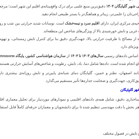
شهر گلپایگان ۱۴۰۴
دقیق‌ترین منبع علمی برای درک واقع‌بینانه‌ی اقلیم این شهر است؛ مرج
ی‌تان را علمی‌تر، زیباتر و هماهنگ‌تر با بستر طبیعی انجام دهید.
احیه‌ی مرکزی ایران، دارای
اقلیم سرد و نیمه‌خشک
است. نوسانات شدید حرارتی بین شب و رو
 غربی و تابش خورشیدی بالا از ویژگی‌های شاخص این منطقه‌اند.
از مصالح با ظرفیت حرارتی بالا، جهت‌گیری دقیق بنا برای کنترل تابش زمستانی، و تهویه
ژه‌ای دارد.
بر اساس داده‌های رسمی
سال‌های ۱۴۰۳ تا ۱۴۰۴
از
سازمان هواشناسی کشور، پایگاه rm
انجام شده است. داده‌ها شامل دما، باد، تابش، رطوبت و شاخص‌های آسایش حرارتی هستند.
ند اصفهان، نطنز و خمین، گلپایگان دمای شبانه‌ی پایین‌تر و تابش روزانه‌ی بیشتری دار
کاری، جهت‌گیری و ضخامت جداره‌ها تأثیر مستقیم می‌گذارد.
هر گلپایگان
فحه‌ای با ساختاری دقیق، شامل همه‌ی داده‌های اقلیمی و نمودارهای موردنیاز برای تحلیل معماری اقل
بخش با دقت مهندسی تنظیم شده تا برای دانشجویان و معماران حرفه‌ای کاملاً قابل استفا
 و تابش در فصول مختلف