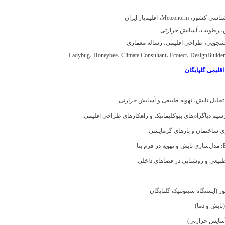
Meteonor، اقلیم‌یار ایران
بش، رطوبت، آسایش حرارتی
نشجویی، طراحی اقلیمی، رساله معماری
Ladybug، Honeybee، Climate Consultant، Ecotect، DesignBuilde
اقلیمی گلپایگان
حلیل تابش، تهویه طبیعی و آسایش حرارتی.
سیم دیاگرام‌های بیوکلیماتیک و راهکارهای طراحی اقلیمی.
ی ساختمان و بارهای گرمایشی.
مدل‌سازی تابش و تهویه در فرم بنا.
یعی و روشنایی در فضاهای داخلی.
(ایستگاه سینوپتیک گلپایگان
آسایش حرارتی)