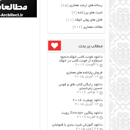
رساله های ارشد معماری
(65)
شیت های پرزانته
(2)
فایل های پولی اتوکد
(10)
مقالات معماری
(212)
مطالب پر بحث
دانلود فونت کاتب اتوکد+نحوه
استفاده از فونت کاتب در اتوکد
7 آگوست 2017
فروش پایانامه های معماری
12 آوریل 2015
دانلود رایگان کتاب طاق و قوس
حسین زمرشیدی
7 نوامبر 2016
دانلود نویفرت ۲۰۱۴
14 آوریل 2015
دانلود پلاگین Enscape رویت
5 فوریه 2016
دانلود آموزش شیت بندی با فتوشاپ
29 ژوئن 2015