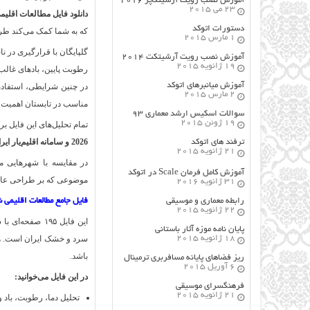
آموزش نصب رویت آرشیتکچر ۲۰۱۶
23 می 2015
دانلود فایل مطالعات اقلیمی 
دستورات اتوکد
که به شما کمک می‌کند طراح
1 مارس 2015
گلپایگان با قرارگیری در ن
آموزش نصب رویت آرشیتکت ۲۰۱۴
19 ژانویه 2015
رطوبت پایین، بادهای غالب
آموزش میانبرهای اتوکد
در چنین شرایطی، استفاده 
2 مارس 2015
مناسب در تابستان اهمیت وی
سوالات اسکیس ارشد معماری ۹۳
19 ژوئن 2015
تمام تحلیل‌های این فایل 
2026 و سامانه اقلیم‌یار ایران
ترفند های اتوکد
21 ژانویه 2015
در مقایسه با شهرهایی مان
آموزش کامل فرمان Scale در اتوکد
موضوعی که بر طراحی عایق‌
31 ژانویه 2016
رابطه معماری و موسیقی
فایل جامع مطالعات اقلیمی ش
22 ژانویه 2015
این فایل ۱۹۵ ص
پایان نامه موزه آثار باستانی
18 ژانویه 2015
سرد و خشک ایران است. هر 
باشد.
ریز فضاهای پایانه مسافربری ترمینال
6 آوریل 2015
در این فایل می‌خوانید:
فرهنگسراي موسيقي
21 ژانویه 2015
تحلیل دما، رطوبت، باد