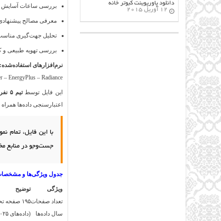
دانلود پاورپوینت کبوتر خانه
بررسی ساعات آسایش و ن
12 آوریل 2015
معرفی مصالح پیشنهادی
تحلیل جهت‌گیری مناسب 
بررسی تهویه طبیعی و ک
نرم‌افزارهای استفاده‌شده:
er – EnergyPlus – Radiance
این فایل توسط
تیم ۵ نفره متخصص معماری و تحلیل اقلیمی ایران
اعتبارسنجی داده‌ها همراه
با این فایل، تمام نم
جست‌وجو در منابع مخت
جدول ویژگی‌ها و مشخصات
ویژگی
توضیح
تعداد صفحات
۱۹۵ صفحه تحلیلی و نموداری
سال داده‌ها
(داده‌های ۲۰۲۵–۲۰۲۶)