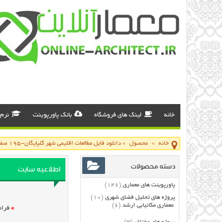
خانه
لینک های فروشگاه
بانک پاورپوینت
نرم 
خانه
»
محصول
»
دانلود فایل مطالعات اقلیمی شهر گلپایگان-۱۹۵ صفحه
دسته محصولات
اطلاعیه سایت
پاورپوینت های معماری
(146)
پروژه های تحلیل فضای شهری
(10)
معماری مکانیابی ارشد
(6)
»
فرام