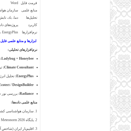
فرمت فایل
Word
منابع علمی
سازمان هواشناسی کشور، m
تحلیل‌ها
دما، باد، تا
کاربرد
پروژه‌های دا
نرم‌افزارها
r، EnergyPlus
ابزارها و منابع علمی فایل 
نرم‌افزارهای تحلیلی:
Ladybug + Honeybee:
ت
Climate Consultant:
تر
EnergyPlus:
تحلیل انرژ
Ecotect / DesignBuilder:
Radiance:
بررسی نور طب
منابع علمی داده‌ها:
سازمان هواشناسی کشور 
پایگاه Meteonorm 2026 (تابش و دما)
اقلیم‌یار ایران (شاخص 