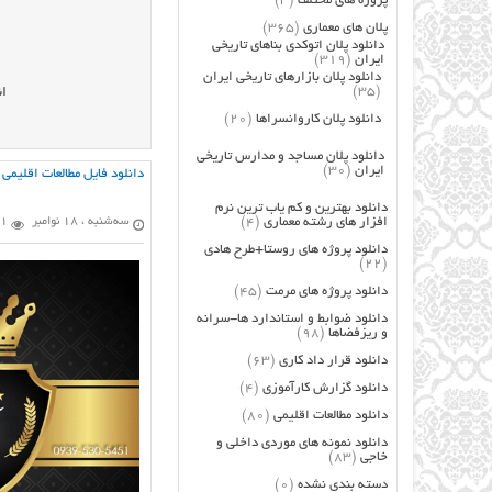
پروژه های مختلف
(3)
پلان های معماری
(365)
دانلود پلان اتوکدی بناهای تاریخی
ایران
(319)
دانلود پلان بازارهای تاریخی ایران
(35)
ان
دانلود پلان کاروانسراها
(20)
دانلود پلان مساجد و مدارس تاریخی
ایران
(30)
دانلود فایل مطالعات اقلیمی شهر گ
دانلود بهترین و کم یاب ترین نرم
افزار های رشته معماری
(4)
سه‌شنبه ، 18 نوامبر
1 بازدید
دانلود پروژه های روستا+طرح هادی
(22)
دانلود پروژه های مرمت
(45)
دانلود ضوابط و استاندارد ها-سرانه
و ریزفضاها
(98)
دانلود قرار داد کاری
(63)
دانلود گزارش کارآموزی
(4)
دانلود مطالعات اقلیمی
(80)
دانلود نمونه های موردی داخلی و
خاجی
(83)
دسته بندی نشده
(0)