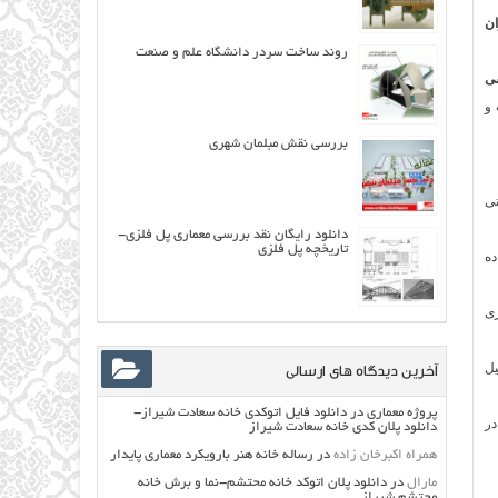
روند ساخت سردر دانشگاه علم و صنعت
ی
و
بررسی نقش مبلمان شهری
تی
دانلود رایگان نقد بررسی معماری پل فلزی-
تاریخچه پل فلزی
ده
زی
آخرین دیدگاه های ارسالی
یل
پروژه معماری
در
دانلود فایل اتوکدی خانه سعادت شیراز-
 در
دانلود پلان کدی خانه سعادت شیراز
همراه اکبرخان زاده
در
رساله خانه هنر بارویکرد معماری پایدار
مارال
در
دانلود پلان اتوکد خانه محتشم-نما و برش خانه
محتشم شیراز