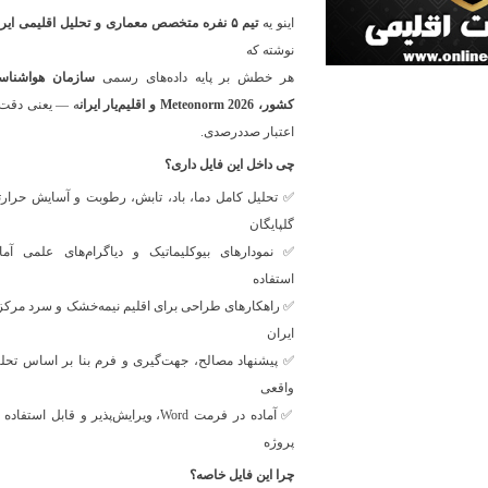
اینو یه
تیم ۵ نفره متخصص معماری و تحلیل اقلیمی ایران
نوشته که
هر خطش بر پایه داده‌های رسمی
سازمان هواشناس
کشور، Meteonorm 2026 و اقلیم‌یار ایران
ه — یعنی دقت 
اعتبار صددرصدی.
چی داخل این فایل داری؟
✅ تحلیل کامل دما، باد، تابش، رطوبت و آسایش حرار
گلپایگان
✅ نمودارهای بیوکلیماتیک و دیاگرام‌های علمی آما
استفاده
✅ راهکارهای طراحی برای اقلیم نیمه‌خشک و سرد مرک
ایران
✅ پیشنهاد مصالح، جهت‌گیری و فرم بنا بر اساس تحل
واقعی
✅ آماده در فرمت Word، ویرایش‌پذیر و قابل استفاده
پروژه
چرا این فایل خاصه؟