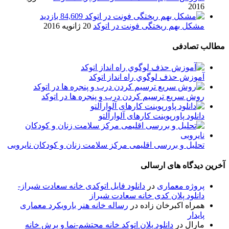
2016
84,609 بازدید
مشکل بهم ریختگی فونت در اتوکد
20 ژانویه 2016
مطالب تصادفی
آموزش حذف لوگوي راه انداز اتوکد
روش سریع ترسیم کردن درب و پنجره ها در اتوکد
دانلود پاورپوینت کارهای آلوارآلتو
تحلیل و بررسی اقلیمی مرکز سلامت زنان و کودکان نایروبی
آخرین دیدگاه های ارسالی
پروژه معماری
در
دانلود فایل اتوکدی خانه سعادت شیراز-
دانلود پلان کدی خانه سعادت شیراز
همراه اکبرخان زاده
در
رساله خانه هنر بارویکرد معماری
پایدار
مارال
در
دانلود پلان اتوکد خانه محتشم-نما و برش خانه