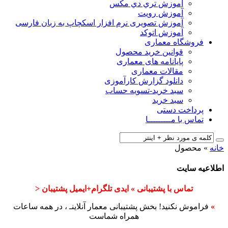
آﻣﻮزش ﺗﺮي دي ﻣﮑﺲ
آموزش رویت
آموزش تصویری نرم افزار اسکچاپ به زبان فارسی
آموزش اتوکد
فروشگاه معماری
قوانین خرید محصول
پایانامه های معماری
مقالات معماری
دانلود گزارش کارآموزی
سبد خرید-تسویه حساب
سبد خرید
پرداخت دستی
تماس با مـــــــــا
خانه
»
محصول
اطلاعیه سایت
تماس با پشتیبانی » ایدی تلگرام+ایمیل پشتیبان <
»
فراموش نکنید! بخش پشتیبانی معمار آنلاینـ ، در همه ساعات
همراه شماست