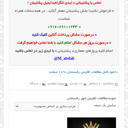
تماس با پشتیبانی » ایدی تلگرام+ایمیل پشتیبان <
»
فراموش نکنید! بخش پشتیبانی معمار آنلاینـ ، در همه ساعات همراه
شماست
» 0916-891-1243
»
درصورت مشکل پرداخت آنلاین
کلیک کنید
»
درصورت بروز هر مشکل
اعلام کنید
با شما تماس خواهیم گرفت
انجام کلیه پروژهای معماری+ پشتیبانی
» با ایدی زیر در تماس باشید
M_abdali@
دانلود کامل مطالعات اقلیمی رفسنجان-۱۸۹ صفحه
سه‌شنبه ، 2 دسامبر
12 بازدید
پروژه معماری
0 دیدگاه
نمونه مطالعات اقلیمی شهر رفسنجان
نمایش یک نتیجه