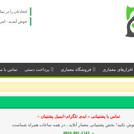
اتحادتان را در تم
خوش آمدید - امروز : پنج 
افزارهای معماری
فروشگاه معماری
پرداخت دستی
تماس با مـــ
تماس با پشتیبانی » ایدی تلگرام+ایمیل پشتیبان <
ش نکنید! بخش پشتیبانی معمار آنلاینـ ، در همه ساعات همراه شماست
» 0916-891-1243