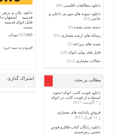
دانلود مطالعات اقلیمی
(80)
دانلود پلان و برش خ
دانلود نمونه های موردی داخلی و
قدسیه اصفهان-دان
خاجی
(83)
فایل اتوکد قدسیه
دسته بندی نشده
(0)
نمره
117,000
تومان
رساله های ارشد معماری
(65)
5.00
از 5
شیت های پرزانته
(2)
افزودن به سبد خرید
فایل های پولی اتوکد
(10)
مقالات معماری
(212)
اشتراک گذاری
مطالب پر بحث
دانلود فونت کاتب اتوکد+نحوه
استفاده از فونت کاتب در اتوکد
7 آگوست 2017
فروش پایانامه های معماری
12 آوریل 2015
دانلود رایگان کتاب طاق و قوس
حسین زمرشیدی