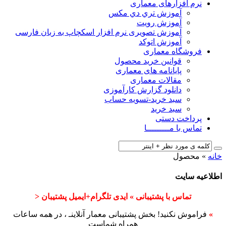
نرم افزارهای معماری
آﻣﻮزش ﺗﺮي دي ﻣﮑﺲ
آموزش رویت
آموزش تصویری نرم افزار اسکچاپ به زبان فارسی
آموزش اتوکد
فروشگاه معماری
قوانین خرید محصول
پایانامه های معماری
مقالات معماری
دانلود گزارش کارآموزی
سبد خرید-تسویه حساب
سبد خرید
پرداخت دستی
تماس با مـــــــــا
خانه
»
محصول
اطلاعیه سایت
تماس با پشتیبانی » ایدی تلگرام+ایمیل پشتیبان <
»
فراموش نکنید! بخش پشتیبانی معمار آنلاینـ ، در همه ساعات
همراه شماست