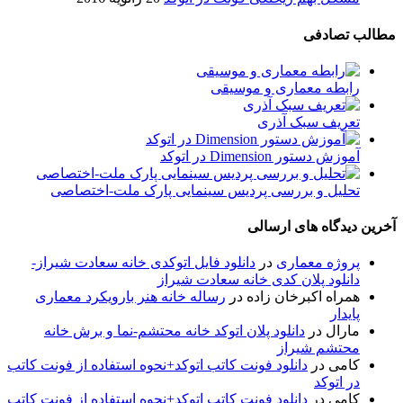
مطالب تصادفی
رابطه معماری و موسیقی
تعریف سبک آذری
آموزش دستور Dimension در اتوکد
تحلیل و بررسی پردیس سینمایی پارک ملت-اختصاصی
آخرین دیدگاه های ارسالی
پروژه معماری
در
دانلود فایل اتوکدی خانه سعادت شیراز-
دانلود پلان کدی خانه سعادت شیراز
همراه اکبرخان زاده
در
رساله خانه هنر بارویکرد معماری
پایدار
مارال
در
دانلود پلان اتوکد خانه محتشم-نما و برش خانه
محتشم شیراز
کامی
در
دانلود فونت کاتب اتوکد+نحوه استفاده از فونت کاتب
در اتوکد
کامی
در
دانلود فونت کاتب اتوکد+نحوه استفاده از فونت کاتب