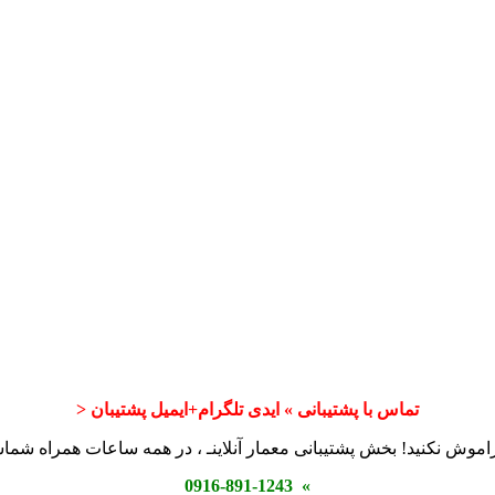
تماس با پشتیبانی » ایدی تلگرام+ایمیل پشتیبان <
اموش نکنید! بخش پشتیبانی معمار آنلاینـ ، در همه ساعات همراه شم
» 0916-891-1243