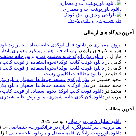
دانلود پاورپوینت آب و معماری
طراحی و دیزاین اتاق کودک
آخرین دیدگاه های ارسالی
پروژه معماری
در
دانلود فایل اتوکدی خانه سعادت شیراز-دانلو
همراه اکبرخان زاده
در
رساله خانه هنر بارویکرد معماری پایدار
مارال
در
دانلود پلان اتوکد خانه محتشم-نما و برش خانه محتشم
کامی
در
دانلود فونت کاتب اتوکد+نحوه استفاده از فونت کاتب در
کامی
در
دانلود فونت کاتب اتوکد+نحوه استفاده از فونت کاتب در
فاطمه
در
دانلود مطالعات اقليمي رشت
مجید حسینی
در
پلان اتوکدی مسجد خیاط ها اصفهان-دانلود پل
مجید حسینی
در
پلان اتوکدی مسجد خیاط ها اصفهان-دانلود پل
محمد
در
دانلود فونت کاتب اتوکد+نحوه استفاده از فونت کاتب د
مریم
در
دانلود پلان کدی خانه اشیدری-نما و برش خانه اشیدری
آخرین مطالب
دانلود تحلیل کامل برج میلاد
5 نوامبر 2025
نقد بررسی سرکنسولگری ایران در فرانکفورت-اختصاصی
14 فوریه 2020
دانلود پاورپوینت رایگان اقلیم معتدل و مرطوب-اختصاصی
1 ژانویه 2020