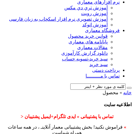
نرم افزارهای معماری
آﻣﻮزش ﺗﺮي دي ﻣﮑﺲ
آموزش رویت
آموزش تصویری نرم افزار اسکچاپ به زبان فارسی
آموزش اتوکد
فروشگاه معماری
قوانین خرید محصول
پایانامه های معماری
مقالات معماری
دانلود گزارش کارآموزی
سبد خرید-تسویه حساب
سبد خرید
پرداخت دستی
تماس با مـــــــــا
خانه
»
محصول
اطلاعیه سایت
تماس با پشتیبانی » ایدی تلگرام+ایمیل پشتیبان <
»
فراموش نکنید! بخش پشتیبانی معمار آنلاینـ ، در همه ساعات
همراه شماست