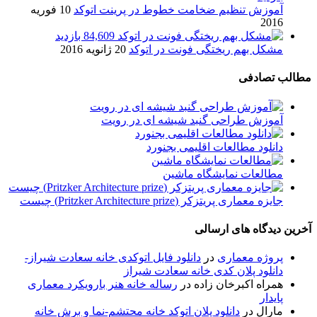
آموزش تنظیم ضخامت خطوط در پرینت اتوکد
10 فوریه
2016
84,609 بازدید
مشکل بهم ریختگی فونت در اتوکد
20 ژانویه 2016
مطالب تصادفی
آموزش طراحی گنبد شیشه ای در رویت
دانلود مطالعات اقلیمی بجنورد
مطالعات نمایشگاه ماشین
جایزه معماری پریتزکر (Pritzker Architecture prize) چیست
آخرین دیدگاه های ارسالی
پروژه معماری
در
دانلود فایل اتوکدی خانه سعادت شیراز-
دانلود پلان کدی خانه سعادت شیراز
همراه اکبرخان زاده
در
رساله خانه هنر بارویکرد معماری
پایدار
مارال
در
دانلود پلان اتوکد خانه محتشم-نما و برش خانه