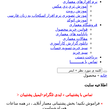
نرم افزارهای معماری
آﻣﻮزش ﺗﺮي دي ﻣﮑﺲ
آموزش رویت
آموزش تصویری نرم افزار اسکچاپ به زبان فارسی
آموزش اتوکد
فروشگاه معماری
قوانین خرید محصول
پایانامه های معماری
مقالات معماری
دانلود گزارش کارآموزی
سبد خرید-تسویه حساب
سبد خرید
پرداخت دستی
تماس با مـــــــــا
خانه
»
محصول
اطلاعیه سایت
تماس با پشتیبانی » ایدی تلگرام+ایمیل پشتیبان <
»
فراموش نکنید! بخش پشتیبانی معمار آنلاینـ ، در همه ساعات
همراه شماست