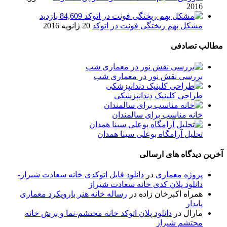
2016
84,609 بازدید
مشکل بهم ریختگی فونت در اتوکد
20 ژانویه 2016
مطالب تصادفی
بررسی نقش نور در معماری شب
طراحی کلینیک دندانپزشکی
خانه مناسب برای سالمندان
تحلیل آرامگاه بوعلی سینا همدان
آخرین دیدگاه های ارسالی
پروژه معماری
در
دانلود فایل اتوکدی خانه سعادت شیراز-
دانلود پلان کدی خانه سعادت شیراز
همراه اکبرخان زاده
در
رساله خانه هنر بارویکرد معماری
پایدار
مارال
در
دانلود پلان اتوکد خانه محتشم-نما و برش خانه
محتشم شیراز