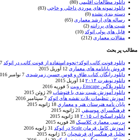
دانلود مطالعات اقلیمی
(80)
دانلود نمونه های موردی داخلی و خاجی
(83)
دسته بندی نشده
(0)
رساله های ارشد معماری
(65)
شیت های پرزانته
(2)
فایل های پولی اتوکد
(10)
مقالات معماری
(212)
مطالب پر بحث
دانلود فونت کاتب اتوکد+نحوه استفاده از فونت کاتب در اتوکد
7 آگوست 017
فروش پایانامه های معماری
12 آوریل 2015
دانلود رایگان کتاب طاق و قوس حسین زمرشیدی
7 نوامبر 2016
دانلود نویفرت ۲۰۱۴
14 آوریل 2015
دانلود پلاگین Enscape رویت
5 فوریه 2016
دانلود آموزش شیت بندی با فتوشاپ
29 ژوئن 2015
اموزش تنظیمات پلات نقشه های اتوکد
7 سپتامبر 2016
پایان نامه هنرستان هنر و معماري
18 ژانویه 2015
فرهنگسراي موسيقي
21 ژانویه 2015
دانلود اسکیچ آپ ۲۰۱۵
18 ژانویه 2015
بررسی معماری کلاسیک
28 فوریه 2015
آموزش کامل فرمان Scale در اتوکد
31 ژانویه 2016
تحلیل فرهنگسرای فرشچیان
15 ژانویه 2015
مشکل بهم ریختگی فونت در اتوکد
20 ژانویه 2016