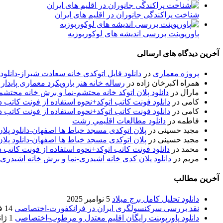
شناخت پراکندگی جانوران در اقلیم های ایران
پاورپوینت بررسی اندیشه های لوکوربوزیه
آخرین دیدگاه های ارسالی
پروژه معماری
در
دانلود فایل اتوکدی خانه سعادت شیراز-دانلو
همراه اکبرخان زاده
در
رساله خانه هنر بارویکرد معماری پایدار
مارال
در
دانلود پلان اتوکد خانه محتشم-نما و برش خانه محتشم
کامی
در
دانلود فونت کاتب اتوکد+نحوه استفاده از فونت کاتب در
کامی
در
دانلود فونت کاتب اتوکد+نحوه استفاده از فونت کاتب در
فاطمه
در
دانلود مطالعات اقليمي رشت
مجید حسینی
در
پلان اتوکدی مسجد خیاط ها اصفهان-دانلود پل
مجید حسینی
در
پلان اتوکدی مسجد خیاط ها اصفهان-دانلود پل
محمد
در
دانلود فونت کاتب اتوکد+نحوه استفاده از فونت کاتب د
مریم
در
دانلود پلان کدی خانه اشیدری-نما و برش خانه اشیدری
آخرین مطالب
دانلود تحلیل کامل برج میلاد
5 نوامبر 2025
نقد بررسی سرکنسولگری ایران در فرانکفورت-اختصاصی
14 فوریه 2020
دانلود پاورپوینت رایگان اقلیم معتدل و مرطوب-اختصاصی
1 ژانویه 2020