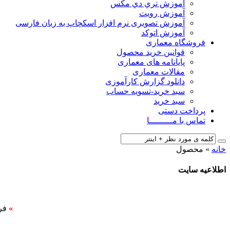
آﻣﻮزش ﺗﺮي دي ﻣﮑﺲ
آموزش رویت
آموزش تصویری نرم افزار اسکچاپ به زبان فارسی
آموزش اتوکد
فروشگاه معماری
قوانین خرید محصول
پایانامه های معماری
مقالات معماری
دانلود گزارش کارآموزی
سبد خرید-تسویه حساب
سبد خرید
پرداخت دستی
تماس با مـــــــــا
خانه
»
محصول
اطلاعیه سایت
»
فر