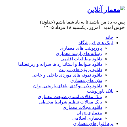
پس به یاد من باشید تا به یاد شما باشم (خداوند)
خوش آمدید - امروز : یکشنبه ۱۸ مرداد ۱۴۰۵
خانه
لینک های فروشگاه
پاورپوینت های معماری
رساله های ارشد معماری
دانلود مطالعات اقلیمی
دانلود ضوابط و استاندارد ها-سرانه و ریزفضاها
دانلود پروژه های مرمت
دانلود نمونه های موردی داخلی و خاجی
پلان های معماری
دانلود پلان اتوکدی بناهای تاریخی ایران
بانک پاورپوینت
بانک مقالات انسان طبیعت معماری
بانک مقالات تنظیم شرایط محیطی
دانلود مجلات معماری
معماری جهان
معماری اسلامی
نرم افزارهای معماری