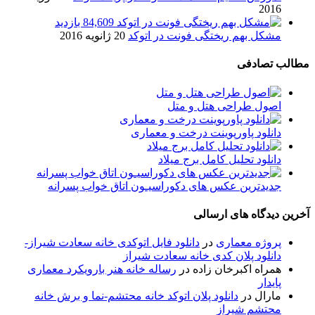
2016
84,609 بازدید
مشکل بهم ریختگی فونت در اتوکد
20 ژانویه 2016
مطالب تصادفی
اصول طراحی هتل و متل
دانلود پاورپوینت درخت و معماری
دانلود تحلیل کامل برج میلاد
جدیدترین عکس های دکوراسیـون اتاق خواب پسرانه
آخرین دیدگاه های ارسالی
پروژه معماری
در
دانلود فایل اتوکدی خانه سعادت شیراز-
دانلود پلان کدی خانه سعادت شیراز
همراه اکبرخان زاده
در
رساله خانه هنر بارویکرد معماری
پایدار
مارال
در
دانلود پلان اتوکد خانه محتشم-نما و برش خانه
محتشم شیراز