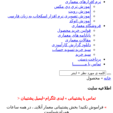
نرم افزارهای معماری
آﻣﻮزش ﺗﺮي دي ﻣﮑﺲ
آموزش رویت
آموزش تصویری نرم افزار اسکچاپ به زبان فارسی
آموزش اتوکد
فروشگاه معماری
قوانین خرید محصول
پایانامه های معماری
مقالات معماری
دانلود گزارش کارآموزی
سبد خرید-تسویه حساب
سبد خرید
پرداخت دستی
تماس با مـــــــــا
خانه
»
محصول
اطلاعیه سایت
تماس با پشتیبانی » ایدی تلگرام+ایمیل پشتیبان <
»
فراموش نکنید! بخش پشتیبانی معمار آنلاینـ ، در همه ساعات
همراه شماست