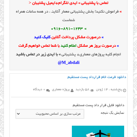
تماس با پشتیبانی » ایدی تلگرام+ایمیل پشتیبان <
»
فراموش نکنید! بخش پشتیبانی معمار آنلاینـ ، در همه ساعات همراه
شماست
» 0916-891-1243
»
درصورت مشکل پرداخت آنلاین
کلیک کنید
»
درصورت بروز هر مشکل
اعلام کنید
با شما تماس خواهیم گرفت
انجام کلیه پروژهای معماری+ پشتیبانی
» با ایدی زیر در تماس باشید
M_abdali@
دانلود فرمت خام قرارداد پست مستقيم
پنج‌شنبه ، 14 ژوئن
58 بازدید
پروژه معماری
0 دیدگاه
دانلود فایل قرار داد پست مستقيم
نمایش یک نتیجه