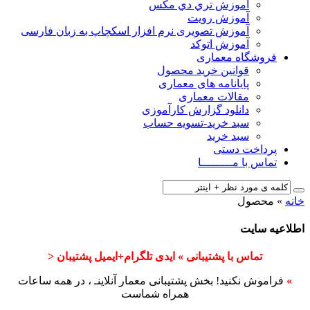
آﻣﻮزش ﺗﺮي دي ﻣﮑﺲ
آموزش رویت
آموزش تصویری نرم افزار اسکچاپ به زبان فارسی
آموزش اتوکد
فروشگاه معماری
قوانین خرید محصول
پایانامه های معماری
مقالات معماری
دانلود گزارش کارآموزی
سبد خرید-تسویه حساب
سبد خرید
پرداخت دستی
تماس با مـــــــــا
خانه
»
محصول
اطلاعیه سایت
تماس با پشتیبانی » ایدی تلگرام+ایمیل پشتیبان <
»
فراموش نکنید! بخش پشتیبانی معمار آنلاینـ ، در همه ساعات
همراه شماست