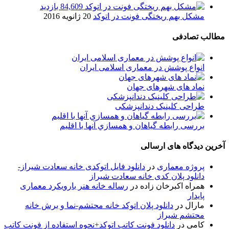
84,609 بازدید
مشکل بهم ریختگی فونت در اتوکد
20 ژانویه 2016
مطالب تصادفی
انواع پوشش در معماری اسلامی ایران
نماد های شهرهای جهان
طراحی کلینیک دندانپزشکی
بررسی رابطه گياهان و همسازي آنها با اقليم
آخرین دیدگاه های ارسالی
پروژه معماری
در
دانلود فایل اتوکدی خانه سعادت شیراز-
دانلود پلان کدی خانه سعادت شیراز
همراه اکبرخان زاده
در
رساله خانه هنر بارویکرد معماری
پایدار
مارال
در
دانلود پلان اتوکد خانه محتشم-نما و برش خانه
محتشم شیراز
کامی
در
دانلود فونت کاتب اتوکد+نحوه استفاده از فونت کاتب