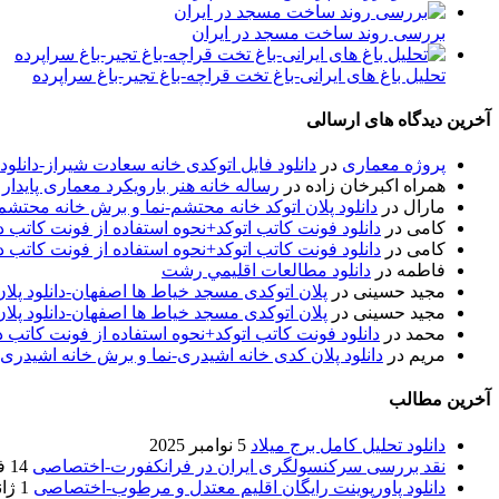
بررسی روند ساخت مسجد در ایران
تحلیل باغ های ایرانی-باغ تخت قراچه-باغ تجیر-باغ سراپرده
آخرین دیدگاه های ارسالی
پروژه معماری
در
دانلود فایل اتوکدی خانه سعادت شیراز-دانلو
همراه اکبرخان زاده
در
رساله خانه هنر بارویکرد معماری پایدار
مارال
در
دانلود پلان اتوکد خانه محتشم-نما و برش خانه محتشم
کامی
در
دانلود فونت کاتب اتوکد+نحوه استفاده از فونت کاتب در
کامی
در
دانلود فونت کاتب اتوکد+نحوه استفاده از فونت کاتب در
فاطمه
در
دانلود مطالعات اقليمي رشت
مجید حسینی
در
پلان اتوکدی مسجد خیاط ها اصفهان-دانلود پل
مجید حسینی
در
پلان اتوکدی مسجد خیاط ها اصفهان-دانلود پل
محمد
در
دانلود فونت کاتب اتوکد+نحوه استفاده از فونت کاتب د
مریم
در
دانلود پلان کدی خانه اشیدری-نما و برش خانه اشیدری
آخرین مطالب
دانلود تحلیل کامل برج میلاد
5 نوامبر 2025
نقد بررسی سرکنسولگری ایران در فرانکفورت-اختصاصی
14 فوریه 2020
دانلود پاورپوینت رایگان اقلیم معتدل و مرطوب-اختصاصی
1 ژانویه 2020