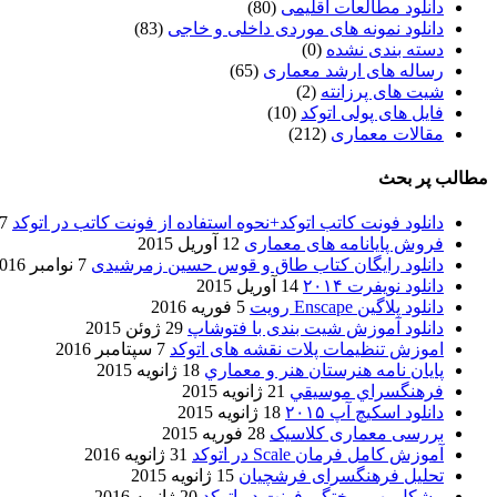
دانلود مطالعات اقلیمی
(80)
دانلود نمونه های موردی داخلی و خاجی
(83)
دسته بندی نشده
(0)
رساله های ارشد معماری
(65)
شیت های پرزانته
(2)
فایل های پولی اتوکد
(10)
مقالات معماری
(212)
مطالب پر بحث
دانلود فونت کاتب اتوکد+نحوه استفاده از فونت کاتب در اتوکد
7 آگوست 017
فروش پایانامه های معماری
12 آوریل 2015
دانلود رایگان کتاب طاق و قوس حسین زمرشیدی
7 نوامبر 2016
دانلود نویفرت ۲۰۱۴
14 آوریل 2015
دانلود پلاگین Enscape رویت
5 فوریه 2016
دانلود آموزش شیت بندی با فتوشاپ
29 ژوئن 2015
اموزش تنظیمات پلات نقشه های اتوکد
7 سپتامبر 2016
پایان نامه هنرستان هنر و معماري
18 ژانویه 2015
فرهنگسراي موسيقي
21 ژانویه 2015
دانلود اسکیچ آپ ۲۰۱۵
18 ژانویه 2015
بررسی معماری کلاسیک
28 فوریه 2015
آموزش کامل فرمان Scale در اتوکد
31 ژانویه 2016
تحلیل فرهنگسرای فرشچیان
15 ژانویه 2015
مشکل بهم ریختگی فونت در اتوکد
20 ژانویه 2016