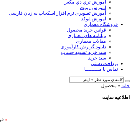
آﻣﻮزش ﺗﺮي دي ﻣﮑﺲ
آموزش رویت
آموزش تصویری نرم افزار اسکچاپ به زبان فارسی
آموزش اتوکد
فروشگاه معماری
قوانین خرید محصول
پایانامه های معماری
مقالات معماری
دانلود گزارش کارآموزی
سبد خرید-تسویه حساب
سبد خرید
پرداخت دستی
تماس با مـــــــــا
خانه
»
محصول
اطلاعیه سایت
»
فر