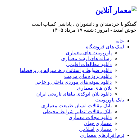
گفتگو با خردمندان و دانشوران ، پاداشی کمیاب است.
خوش آمدید - امروز : شنبه ۱۷ مرداد ۱۴۰۵
خانه
لینک های فروشگاه
پاورپوینت های معماری
رساله های ارشد معماری
دانلود مطالعات اقلیمی
دانلود ضوابط و استاندارد ها-سرانه و ریزفضاها
دانلود پروژه های مرمت
دانلود نمونه های موردی داخلی و خاجی
پلان های معماری
دانلود پلان اتوکدی بناهای تاریخی ایران
بانک پاورپوینت
بانک مقالات انسان طبیعت معماری
بانک مقالات تنظیم شرایط محیطی
دانلود مجلات معماری
معماری جهان
معماری اسلامی
نرم افزارهای معماری