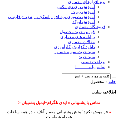
نرم افزارهای معماری
آﻣﻮزش ﺗﺮي دي ﻣﮑﺲ
آموزش رویت
آموزش تصویری نرم افزار اسکچاپ به زبان فارسی
آموزش اتوکد
فروشگاه معماری
قوانین خرید محصول
پایانامه های معماری
مقالات معماری
دانلود گزارش کارآموزی
سبد خرید-تسویه حساب
سبد خرید
پرداخت دستی
تماس با مـــــــــا
خانه
»
محصول
اطلاعیه سایت
تماس با پشتیبانی » ایدی تلگرام+ایمیل پشتیبان <
»
فراموش نکنید! بخش پشتیبانی معمار آنلاینـ ، در همه ساعات
همراه شماست