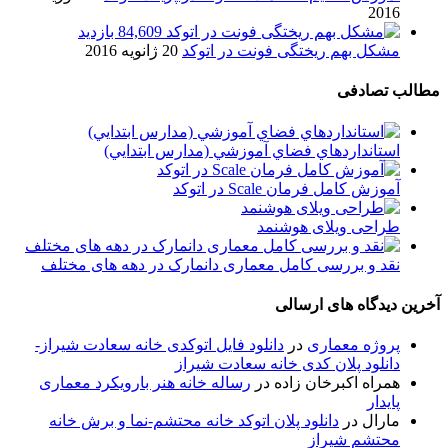
2016
84,609 بازدید
مشکل بهم ریختگی فونت در اتوکد
20 ژانویه 2016
مطالب تصادفی
استانداردهاي فضاي آموزشي (مدارس ابتدايي)
آموزش کامل فرمان Scale در اتوکد
طراحی ویلای هوشنمد
نقد و بررسی کامل معماری دانمارک در دهه های مختلف
آخرین دیدگاه های ارسالی
پروژه معماری
در
دانلود فایل اتوکدی خانه سعادت شیراز-
دانلود پلان کدی خانه سعادت شیراز
همراه اکبرخان زاده
در
رساله خانه هنر بارویکرد معماری
پایدار
مارال
در
دانلود پلان اتوکد خانه محتشم-نما و برش خانه
محتشم شیراز