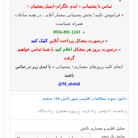
تماس با پشتیبانی » ایدی تلگرام+ایمیل پشتیبان <
»
فراموش نکنید! بخش پشتیبانی معمار آنلاینـ ، در همه ساعات
همراه شماست
» 0916-891-1243
»
درصورت مشکل پرداخت آنلاین
کلیک کنید
»
درصورت بروز هر مشکل
اعلام کنید
با شما تماس خواهیم
گرفت
انجام کلیه پروژهای معماری+ پشتیبانی
» با ایدی زیر در تماس
باشید
M_abdali@
داتلود نمونه مطالعات اقلیمی شهر تالش-۱۵۸ صفحه
یکشنبه ، 9 نوامبر
4 بازدید
پروژه معماری
0 دیدگاه
تحلیل اقلیم و معماری تالش
نمایش یک نتیجه