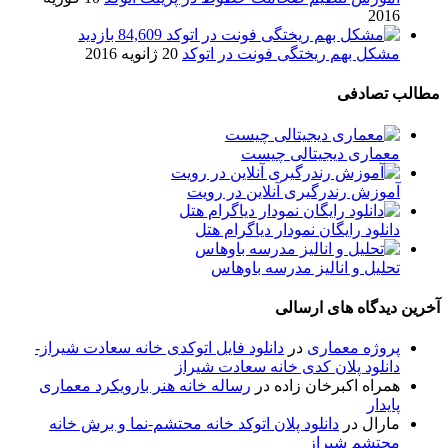
2016
84,609 بازدید
مشکل بهم ریختگی فونت در اتوکد
20 ژانویه 2016
مطالب تصادفی
معماری دیجیتالی چیست
آموزش رندرگیری آنلاین در رویت
دانلود رایگان نمودار دیاگرام هتل
تحلیل و انالیز مدرسه باوهاس
آخرین دیدگاه های ارسالی
پروژه معماری
در
دانلود فایل اتوکدی خانه سعادت شیراز-
دانلود پلان کدی خانه سعادت شیراز
همراه اکبرخان زاده
در
رساله خانه هنر بارویکرد معماری
پایدار
مارال
در
دانلود پلان اتوکد خانه محتشم-نما و برش خانه
محتشم شیراز