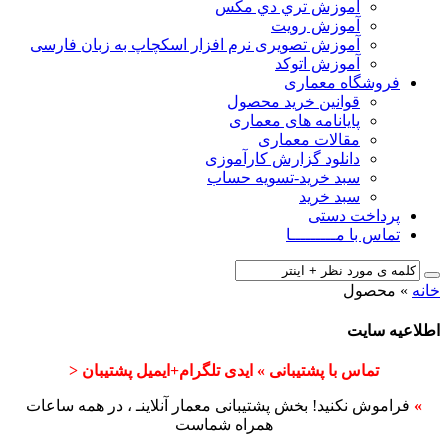
آﻣﻮزش ﺗﺮي دي ﻣﮑﺲ
آموزش رویت
آموزش تصویری نرم افزار اسکچاپ به زبان فارسی
آموزش اتوکد
فروشگاه معماری
قوانین خرید محصول
پایانامه های معماری
مقالات معماری
دانلود گزارش کارآموزی
سبد خرید-تسویه حساب
سبد خرید
پرداخت دستی
تماس با مـــــــــا
خانه
»
محصول
اطلاعیه سایت
تماس با پشتیبانی » ایدی تلگرام+ایمیل پشتیبان <
»
فراموش نکنید! بخش پشتیبانی معمار آنلاینـ ، در همه ساعات
همراه شماست