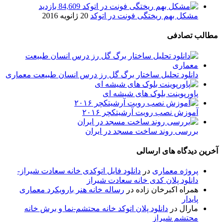
84,609 بازدید
مشکل بهم ریختگی فونت در اتوکد
20 ژانویه 2016
مطالب تصادفی
دانلود تحلیل ساختار برگ گل رز درس انسان طبیعت معماری
پاورپوینت بلوک های شیشه ای
آموزش نصب رویت آرشیتکچر ۲۰۱۶
بررسی روند ساخت مسجد در ایران
آخرین دیدگاه های ارسالی
پروژه معماری
در
دانلود فایل اتوکدی خانه سعادت شیراز-
دانلود پلان کدی خانه سعادت شیراز
همراه اکبرخان زاده
در
رساله خانه هنر بارویکرد معماری
پایدار
مارال
در
دانلود پلان اتوکد خانه محتشم-نما و برش خانه
محتشم شیراز