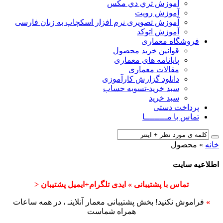
آﻣﻮزش ﺗﺮي دي ﻣﮑﺲ
آموزش رویت
آموزش تصویری نرم افزار اسکچاپ به زبان فارسی
آموزش اتوکد
فروشگاه معماری
قوانین خرید محصول
پایانامه های معماری
مقالات معماری
دانلود گزارش کارآموزی
سبد خرید-تسویه حساب
سبد خرید
پرداخت دستی
تماس با مـــــــــا
خانه
»
محصول
اطلاعیه سایت
تماس با پشتیبانی » ایدی تلگرام+ایمیل پشتیبان <
»
فراموش نکنید! بخش پشتیبانی معمار آنلاینـ ، در همه ساعات
همراه شماست